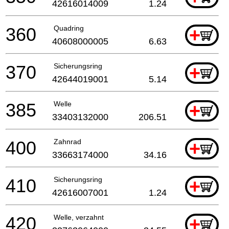
42616014009
1.24
360
Quadring
+
40608000005
6.63
370
Sicherungsring
+
42644019001
5.14
385
Welle
+
33403132000
206.51
400
Zahnrad
+
33663174000
34.16
410
Sicherungsring
+
42616007001
1.24
420
Welle, verzahnt
+