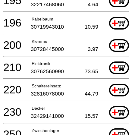
195
+
32217468060
4.64
196
Kabelbaum
+
30719943010
10.59
200
Klemme
+
30728445000
3.97
210
Elektronik
+
30762560990
73.65
220
Schaltereinsatz
+
32816078000
44.79
230
Deckel
+
32429141000
15.57
250
Zwischenlager
+