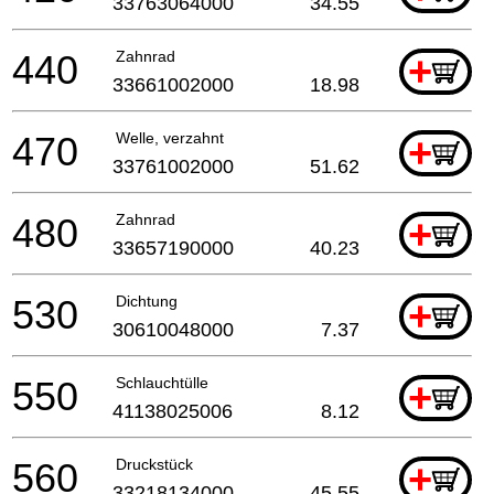
33763064000
34.55
440
Zahnrad
+
33661002000
18.98
470
Welle, verzahnt
+
33761002000
51.62
480
Zahnrad
+
33657190000
40.23
530
Dichtung
+
30610048000
7.37
550
Schlauchtülle
+
41138025006
8.12
560
Druckstück
+
33218134000
45.55