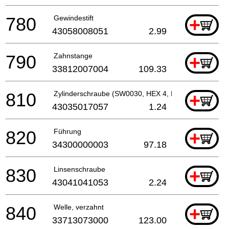
780
Gewindestift
+
43058008051
2.99
790
Zahnstange
+
33812007004
109.33
810
Zylinderschraube (SW0030, HEX 4, M 5, L 20 MM)
+
43035017057
1.24
820
Führung
+
34300000003
97.18
830
Linsenschraube
+
43041041053
2.24
840
Welle, verzahnt
+
33713073000
123.00