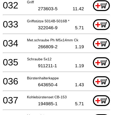
032
Griff
+
273603-5
11.42
033
Griffstütze 5014B-5016B *
+
322046-9
5.71
034
Met.schraube Ph M5x14mm Ck
+
266809-2
1.19
035
Schraube 5x12
+
911211-1
1.19
036
Bürstenhalterkappe
+
643650-4
1.43
037
Kohlebürstenset CB-153
+
194985-1
5.71