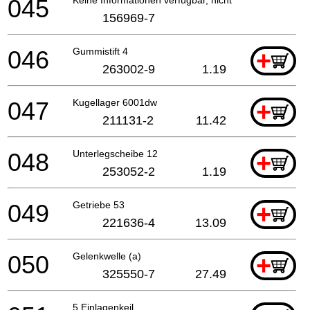
045
156969-7
046
Gummistift 4
+
263002-9
1.19
047
Kugellager 6001dw
+
211131-2
11.42
048
Unterlegscheibe 12
+
253052-2
1.19
049
Getriebe 53
+
221636-4
13.09
050
Gelenkwelle (a)
+
325550-7
27.49
5 Einlagenkeil