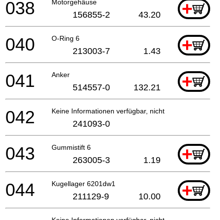
038
Motorgehäuse
+
156855-2
43.20
040
O-Ring 6
+
213003-7
1.43
041
Anker
+
514557-0
132.21
042
Keine Informationen verfügbar, nicht bestellbar
241093-0
043
Gummistift 6
+
263005-3
1.19
044
Kugellager 6201dw1
+
211129-9
10.00
Keine Informationen verfügbar, nicht bestellbar