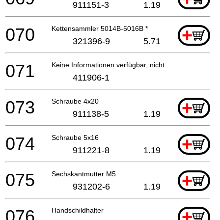
911151-3
1.19
070
Kettensammler 5014B-5016B *
+
321396-9
5.71
071
Keine Informationen verfügbar, nicht bestellbar
411906-1
073
Schraube 4x20
+
911138-5
1.19
074
Schraube 5x16
+
911221-8
1.19
075
Sechskantmutter M5
+
931202-6
1.19
076
Handschildhalter
+