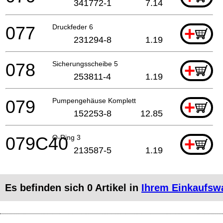
341772-1
7.14
077
Druckfeder 6
+
231294-8
1.19
078
Sicherungsscheibe 5
+
253811-4
1.19
079
Pumpengehäuse Komplett
+
152253-8
12.85
079C40
O-Ring 3
+
213587-5
1.19
Es befinden sich
0
Artikel in
Ihrem Einkaufsw