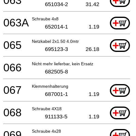
063
+
651034-2
31.42
063A
Schraube 4x8
+
652014-1
1.19
065
Netzkabel 2x1.50 4.0mtr
+
695123-3
26.18
066
Nicht mehr lieferbar, kein Ersatz
682505-8
067
Klemmenhalterung
+
687001-1
1.19
068
Schraube 4X18
+
911133-5
1.19
069
Schraube 4x28
+