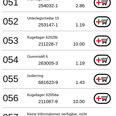
051
+
254032-1
2.86
052
Unterlegscheibe 15
+
253147-1
1.19
053
Kugellager 6202llb
+
211228-7
10.00
054
Gummistift 6
+
263005-3
1.19
055
Isolierring
+
681623-9
1.43
056
Kugellager 6200dw
+
211087-9
10.00
Keine Informationen verfügbar, nicht bestellbar