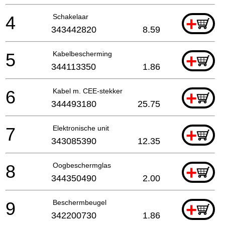
4
Schakelaar
+
343442820
8.59
5
Kabelbescherming
+
344113350
1.86
6
Kabel m. CEE-stekker
+
344493180
25.75
7
Elektronische unit
+
343085390
12.35
8
Oogbeschermglas
+
344350490
2.00
9
Beschermbeugel
+
342200730
1.86