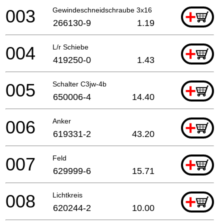
003
Gewindeschneidschraube 3x16
+
266130-9
1.19
004
L/r Schiebe
+
419250-0
1.43
005
Schalter C3jw-4b
+
650006-4
14.40
006
Anker
+
619331-2
43.20
007
Feld
+
629999-6
15.71
008
Lichtkreis
+
620244-2
10.00