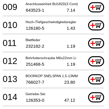
009
Anschlusseinheit Bcl182D(3 Cont) A
+
643523-1
7.14
010
Hoch-/Tiefgeschwindigkeitsregler
+
126180-5
1.43
011
Blattfeder
+
232182-2
1.19
012
Bohrfutterschraube M6x22mm Li
+
251468-5
1.19
013
BOORKOP SNELSPAN 1,5-13MM
+
766027-7
23.80
014
Getriebe-Set
+
126353-0
47.12