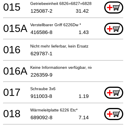
015
Getriebeeinheit 6826=6827=6828Dw
+
125087-2
31.42
015A
Verstellbarer Griff 6226Dw *
+
416586-8
1.43
016
Nicht mehr lieferbar, kein Ersatz
629787-1
016A
Keine Informationen verfügbar, nicht bestellbar
226359-9
017
Schraube 3x6
+
911003-8
1.19
018
Wärmeleitplatte 6226 Etc*
+
689092-8
7.14