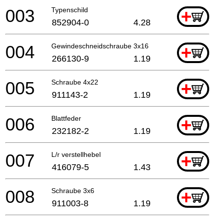
003
Typenschild
+
852904-0
4.28
004
Gewindeschneidschraube 3x16
+
266130-9
1.19
005
Schraube 4x22
+
911143-2
1.19
006
Blattfeder
+
232182-2
1.19
007
L/r verstellhebel
+
416079-5
1.43
008
Schraube 3x6
+
911003-8
1.19