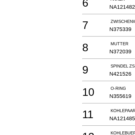
6
NA121482
7
ZWISCHEN
N375339
8
MUTTER
N372039
9
SPINDEL ZS
N421526
10
O-RING
N355619
11
KOHLEPAA
NA121485
KOHLEBUE