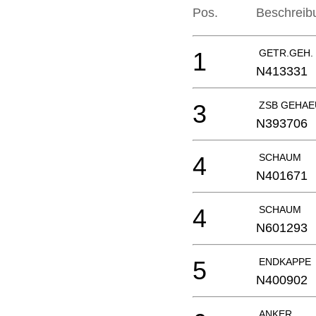
Pos.
Beschreib
1
GETR.GEH.
N413331
3
ZSB GEHAE
N393706
4
SCHAUM
N401671
4
SCHAUM
N601293
5
ENDKAPPE
N400902
ANKER