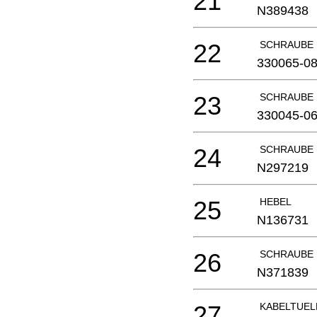
21
N389438
22
SCHRAUBE
330065-0
23
SCHRAUBE
330045-0
24
SCHRAUBE
N297219
25
HEBEL
N136731
26
SCHRAUBE
N371839
27
KABELTUEL