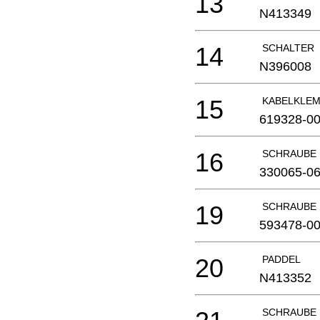
13
N413349
14
SCHALTER
N396008
15
KABELKLE
619328-0
16
SCHRAUBE
330065-0
19
SCHRAUBE
593478-0
20
PADDEL
N413352
SCHRAUBE