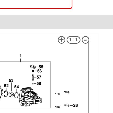
+
-
1:1