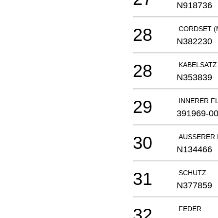
N918736
28
CORDSET (
N382230
28
KABELSATZ
N353839
29
INNERER F
391969-0
30
AUSSERER 
N134466
31
SCHUTZ
N377859
32
FEDER