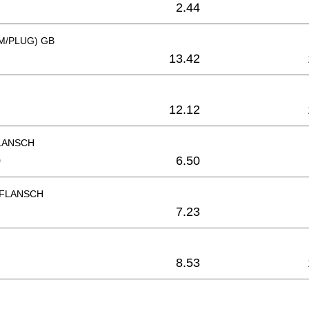
2.44
M/PLUG) GB
13.42
12.12
LANSCH
0
6.50
FLANSCH
7.23
8.53