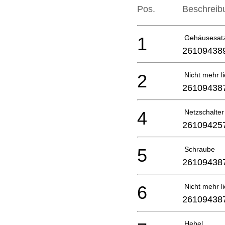
Pos.
Beschreib
1
Gehäusesat
26109438
2
Nicht mehr li
26109438
4
Netzschalter
26109425
5
Schraube
26109438
6
Nicht mehr li
26109438
Hebel