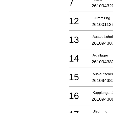
7
26109432
12
Gummiring
26100112
13
Auslaufsche
26109438
14
Axiallager
26109438
15
Auslaufsche
26109438
16
Kupplungshä
26109438
Blechring