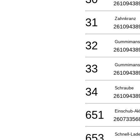
26109438
31
Zahnkranz
26109438
32
Gummimansc
26109438
33
Gummimansc
26109438
34
Schraube
26109438
651
Einschub-Ak
26073356
653
Schnell-Lad