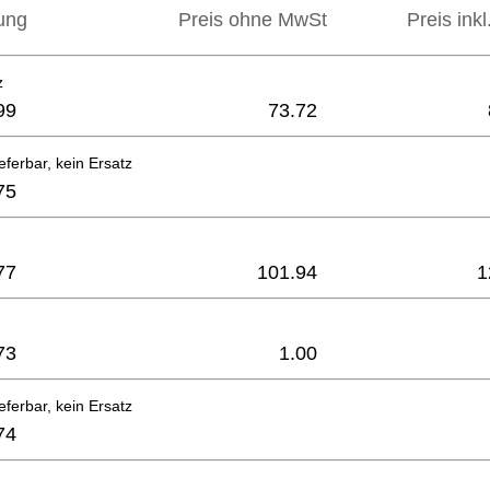
ung
Preis ohne MwSt
Preis ink
z
99
73.72
eferbar, kein Ersatz
75
77
101.94
1
73
1.00
eferbar, kein Ersatz
74