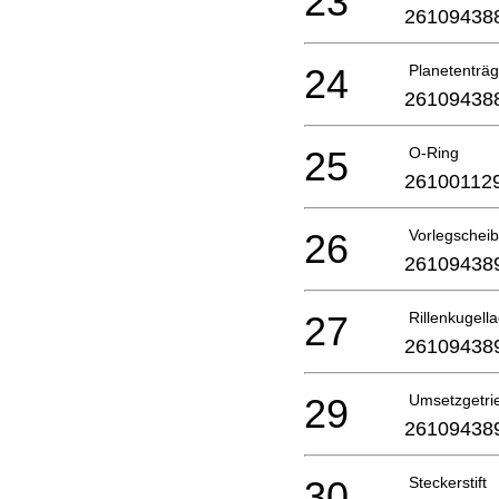
23
26109438
24
Planetenträg
26109438
25
O-Ring
26100112
26
Vorlegschei
26109438
27
Rillenkugell
26109438
29
Umsetzgetri
26109438
30
Steckerstift