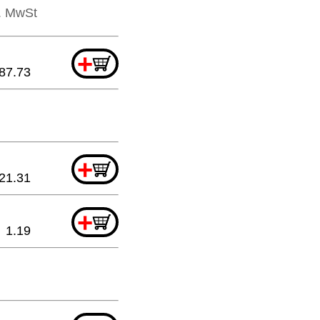
l. MwSt
+
87.73
+
21.31
+
1.19