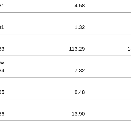
81
4.58
91
1.32
83
113.29
1
ibe
84
7.32
85
8.48
86
13.90