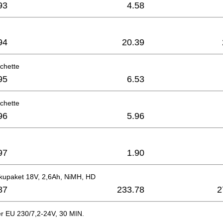
93
4.58
94
20.39
hette
95
6.53
hette
96
5.96
97
1.90
kupaket 18V, 2,6Ah, NiMH, HD
87
233.78
2
er EU 230/7,2-24V, 30 MIN.