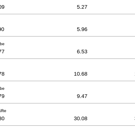
09
5.27
90
5.96
ibe
77
6.53
78
10.68
ibe
79
9.47
lfte
80
30.08