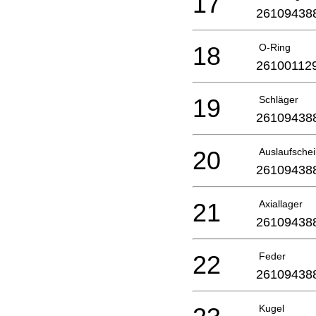
17
26109438
18
O-Ring
26100112
19
Schläger
26109438
20
Auslaufsche
26109438
21
Axiallager
26109438
22
Feder
26109438
Kugel