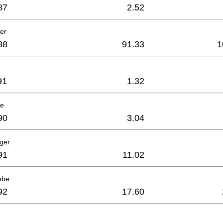
87
2.52
er
88
91.33
1
91
1.32
be
90
3.04
ager
91
11.02
ebe
92
17.60