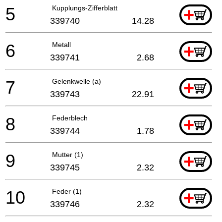
5
Kupplungs-Zifferblatt
+
339740
14.28
6
Metall
+
339741
2.68
7
Gelenkwelle (a)
+
339743
22.91
8
Federblech
+
339744
1.78
9
Mutter (1)
+
339745
2.32
10
Feder (1)
+
339746
2.32