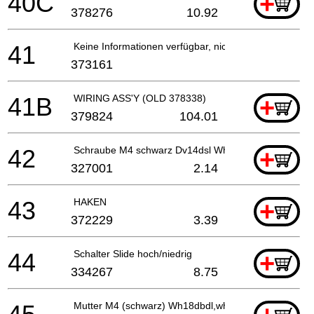
40C
+
378276
10.92
41
Keine Informationen verfügbar, nicht bestellbar
373161
41B
WIRING ASS'Y (OLD 378338)
+
379824
104.01
42
Schraube M4 schwarz Dv14dsl Wh18dbdl,wh14dbdl, 
+
327001
2.14
43
HAKEN
+
372229
3.39
44
Schalter Slide hoch/niedrig
+
334267
8.75
Mutter M4 (schwarz) Wh18dbdl,wh14dbdl, Wr18dbdl,