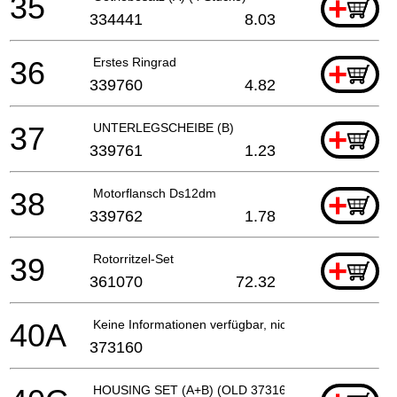
35
+
334441
8.03
36
Erstes Ringrad
+
339760
4.82
37
UNTERLEGSCHEIBE (B)
+
339761
1.23
38
Motorflansch Ds12dm
+
339762
1.78
39
Rotorritzel-Set
+
361070
72.32
40A
Keine Informationen verfügbar, nicht bestellbar
373160
HOUSING SET (A+B) (OLD 373160)