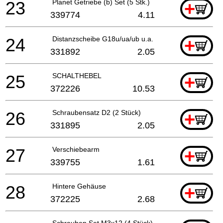
23
Planet Getriebe (b) Set (5 Stk.)
+
339774
4.11
24
Distanzscheibe G18u/ua/ub u.a.
+
331892
2.05
25
SCHALTHEBEL
+
372226
10.53
26
Schraubensatz D2 (2 Stück)
+
331895
2.05
27
Verschiebearm
+
339755
1.61
28
Hintere Gehäuse
+
372225
2.68
Schrauben Set M3x12 (4 Stück)