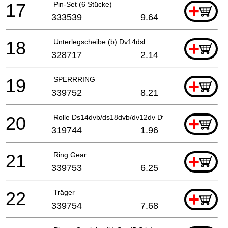
17
Pin-Set (6 Stücke)
+
333539
9.64
18
Unterlegscheibe (b) Dv14dsl
+
328717
2.14
19
SPERRRING
+
339752
8.21
20
Rolle Ds14dvb/ds18dvb/dv12dv Dv14dv/dv18dv/ds9dv
+
319744
1.96
21
Ring Gear
+
339753
6.25
22
Träger
+
339754
7.68