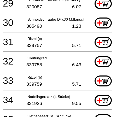
29
+
320087
6.07
30
Schneidschraube D4x30 M.flansch (schwarz)
+
305490
1.23
31
Ritzel (c)
+
339757
5.71
32
Gleitringrad
+
339758
6.43
33
Ritzel (b)
+
339759
5.71
34
Nadellagersatz (4 Stücke)
+
331926
9.55
Getriebesatz (A) (4 Stücke)