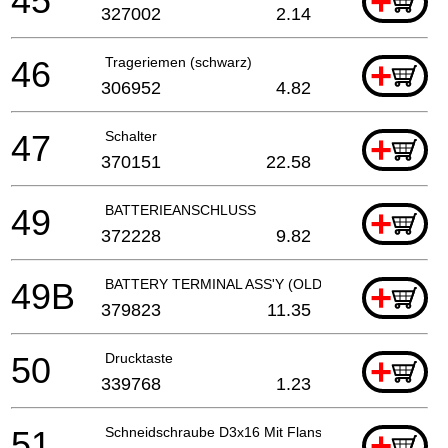
45
+
327002
2.14
46
Trageriemen (schwarz)
+
306952
4.82
47
Schalter
+
370151
22.58
49
BATTERIEANSCHLUSS
+
372228
9.82
49B
BATTERY TERMINAL ASS'Y (OLD 378339)
+
379823
11.35
50
Drucktaste
+
339768
1.23
51
Schneidschraube D3x16 Mit Flansch (schwarz) Dv18d
+