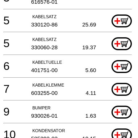
616576-01
5
KABELSATZ
+
330120-86
25.69
5
KABELSATZ
+
330060-28
19.37
6
KABELTUELLE
+
401751-00
5.60
7
KABELKLEMME
+
603255-00
4.11
9
BUMPER
+
930026-01
1.63
10
KONDENSATOR
+