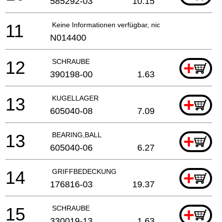
585292-03
10.15
11
Keine Informationen verfügbar, nicht bestellbar
N014400
12
SCHRAUBE
+
390198-00
1.63
13
KUGELLAGER
+
605040-08
7.09
13
BEARING,BALL
+
605040-06
6.27
14
GRIFFBEDECKUNG
+
176816-03
19.37
15
SCHRAUBE
+
330019-13
1.63