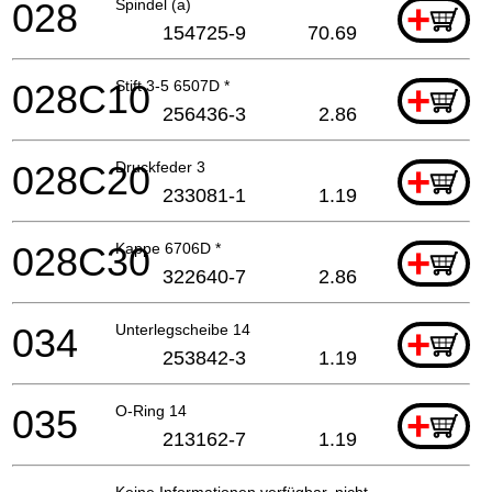
028
Spindel (a)
+
154725-9
70.69
028C10
Stift 3-5 6507D *
+
256436-3
2.86
028C20
Druckfeder 3
+
233081-1
1.19
028C30
Kappe 6706D *
+
322640-7
2.86
034
Unterlegscheibe 14
+
253842-3
1.19
035
O-Ring 14
+
213162-7
1.19
Keine Informationen verfügbar, nicht bestellbar