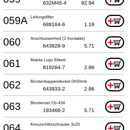
632M45-4
92.94
059A
Leitungsfilter
+
688164-6
1.19
060
Anschlusseinheit (2 Kontakte)
+
643828-9
5.71
061
Makita Logo Etikett
+
819284-7
2.86
062
Bürstenkappendeckel Dh50mb
+
643933-2
2.86
063
Bürstenset Cb-434
+
193466-2
5.71
064
Kreuzschlitzschraube 3x20
+