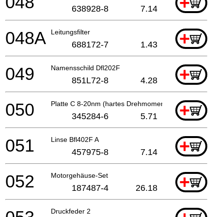
048
+
638928-8
7.14
048A
Leitungsfilter
+
688172-7
1.43
049
Namensschild Dfl202F
+
851L72-8
4.28
050
Platte C 8-20nm (hartes Drehmoment)
+
345284-6
5.71
051
Linse Bfl402F A
+
457975-8
7.14
052
Motorgehäuse-Set
+
187487-4
26.18
Druckfeder 2