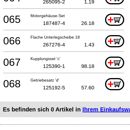
265095-2
1.19
065
Motorgehäuse-Set
+
187487-4
26.18
066
Flache Unterlegscheibe 18
+
267276-4
1.43
067
Kupplungsset 'c'
+
125390-1
98.18
068
Getriebesatz 'd'
+
125192-5
57.60
Es befinden sich
0
Artikel in
Ihrem Einkaufsw