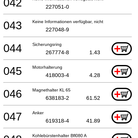
042
227051-0
043
Keine Informationen verfügbar, nicht bestellbar
227048-9
044
Sicherungsring
+
267774-8
1.43
045
Motorhalterung
+
418003-4
4.28
046
Magnethalter KL 65
+
638183-2
61.52
047
Anker
+
619318-4
41.89
Kohlebürstenhalter Bfl080 A