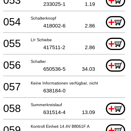
053
+
233025-1
1.19
054
Schalterknopf
+
418002-6
2.86
055
L/r Schiebe
+
417511-2
2.86
056
Schalter
+
650536-5
34.03
057
Keine Informationen verfügbar, nicht bestellbar
638184-0
058
Summerkreislauf
+
631514-4
13.09
059
Kontroll Einheit 14.4V Bfl061F A
+