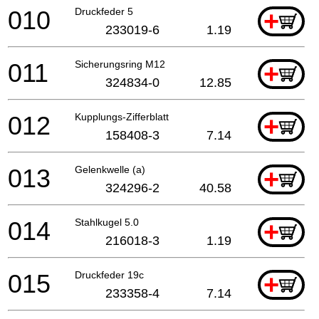
010
Druckfeder 5
+
233019-6
1.19
011
Sicherungsring M12
+
324834-0
12.85
012
Kupplungs-Zifferblatt
+
158408-3
7.14
013
Gelenkwelle (a)
+
324296-2
40.58
014
Stahlkugel 5.0
+
216018-3
1.19
015
Druckfeder 19c
+
233358-4
7.14