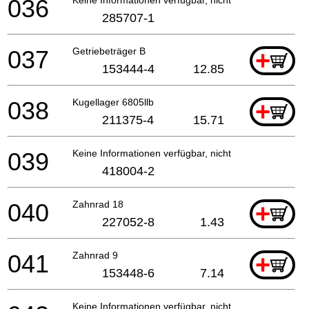
036
285707-1
037
Getriebeträger B
+
153444-4
12.85
038
Kugellager 6805llb
+
211375-4
15.71
039
Keine Informationen verfügbar, nicht bestellbar
418004-2
040
Zahnrad 18
+
227052-8
1.43
041
Zahnrad 9
+
153448-6
7.14
Keine Informationen verfügbar, nicht bestellbar