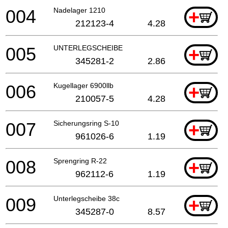
004
Nadelager 1210
+
212123-4
4.28
005
UNTERLEGSCHEIBE
+
345281-2
2.86
006
Kugellager 6900llb
+
210057-5
4.28
007
Sicherungsring S-10
+
961026-6
1.19
008
Sprengring R-22
+
962112-6
1.19
009
Unterlegscheibe 38c
+
345287-0
8.57