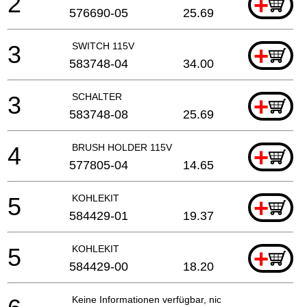
2
+
576690-05
25.69
3
SWITCH 115V
+
583748-04
34.00
3
SCHALTER
+
583748-08
25.69
4
BRUSH HOLDER 115V
+
577805-04
14.65
5
KOHLEKIT
+
584429-01
19.37
5
KOHLEKIT
+
584429-00
18.20
Keine Informationen verfügbar, nicht bestellbar