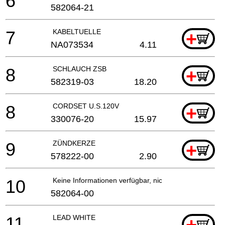
6
582064-21
7
KABELTUELLE
+
NA073534
4.11
8
SCHLAUCH ZSB
+
582319-03
18.20
8
CORDSET U.S.120V
+
330076-20
15.97
9
ZÜNDKERZE
+
578222-00
2.90
10
Keine Informationen verfügbar, nicht bestellbar
582064-00
11
LEAD WHITE
+