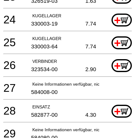
326519-03
1.63
24
KUGELLAGER
+
330003-19
7.74
25
KUGELLAGER
+
330003-64
7.74
26
VERBINDER
+
323534-00
2.90
27
Keine Informationen verfügbar, nicht bestellbar
584008-00
28
EINSATZ
+
582877-00
4.30
29
Keine Informationen verfügbar, nicht bestellbar
584080-00