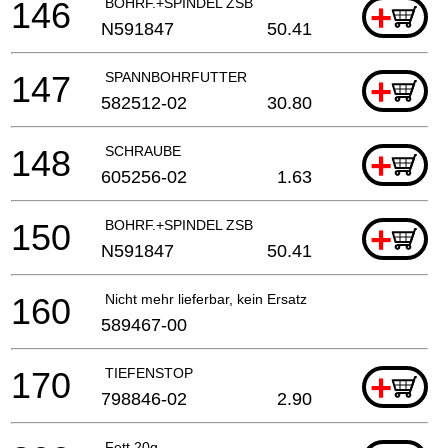
146
BOHRF.+SPINDEL ZSB
+
N591847
50.41
147
SPANNBOHRFUTTER
+
582512-02
30.80
148
SCHRAUBE
+
605256-02
1.63
150
BOHRF.+SPINDEL ZSB
+
N591847
50.41
160
Nicht mehr lieferbar, kein Ersatz
589467-00
170
TIEFENSTOP
+
798846-02
2.90
Fett 20g