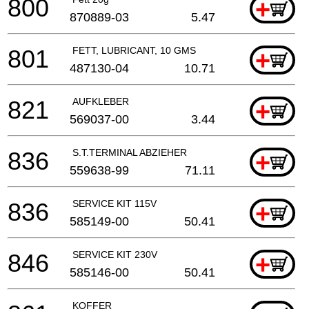
800
+
870889-03
5.47
801
FETT, LUBRICANT, 10 GMS
+
487130-04
10.71
821
AUFKLEBER
+
569037-00
3.44
836
S.T.TERMINAL ABZIEHER
+
559638-99
71.11
836
SERVICE KIT 115V
+
585149-00
50.41
846
SERVICE KIT 230V
+
585146-00
50.41
KOFFER