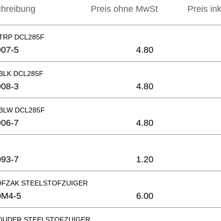
hreibung
Preis ohne MwSt
Preis in
TRP DCL285F
07-5
4.80
BLK DCL285F
08-3
4.80
BLW DCL285F
06-7
4.80
93-7
1.20
OFZAK STEELSTOFZUIGER
0M4-5
6.00
OUDER STEELSTOFZUIGER