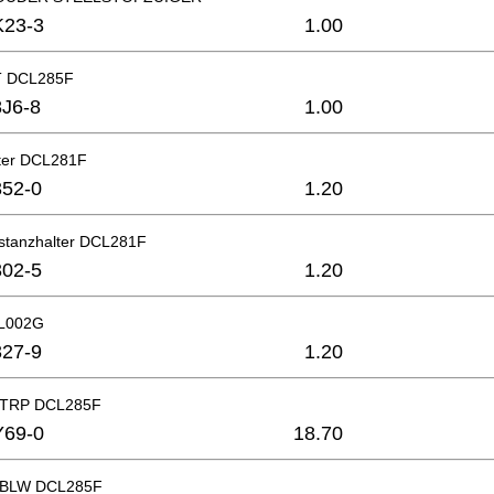
K23-3
1.00
 DCL285F
J6-8
1.00
ter DCL281F
52-0
1.20
stanzhalter DCL281F
02-5
1.20
CL002G
27-9
1.20
 TRP DCL285F
Y69-0
18.70
 BLW DCL285F