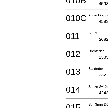
010B
4593
010C
Abdeckkapp
4593
011
Stift 3
2682
012
Drehfeder
2335
013
Blattfeder
2322
014
Stütze Sv12
4243
015
Stift 3mm D