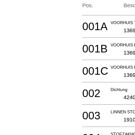
Pos.
Besc
001A
VOORHUIS 
1369
001B
VOORHUIS 
1369
001C
VOORHUIS 
1369
002
Dichtung
4240
003
LINNEN ST
191
STOFZAKH