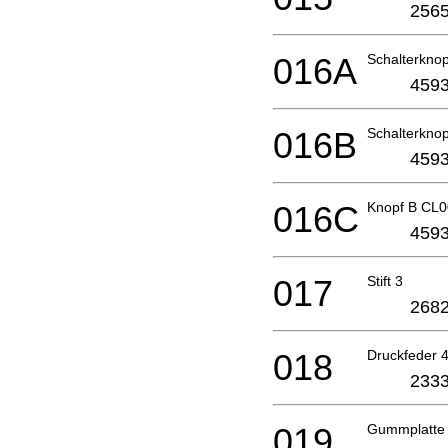
2565
016A
Schalterkno
4593
016B
Schalterkno
4593
016C
Knopf B CL
4593
017
Stift 3
2682
018
Druckfeder 
2333
019
Gummplatte