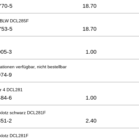
Y70-5
18.70
 BLW DCL285F
Y53-5
18.70
05-3
1.00
ationen verfügbar, nicht bestellbar
74-9
er 4 DCL281
84-6
1.00
klotz schwarz DCL281F
51-2
2.40
klotz DCL281F