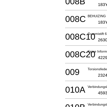
008B
183
008C
BEHUIZING
183
008C10
Gummistift 6
2630
008C20
Keine Inform
4229
009
Torsionsfed
2324
010A
Verbindungs
4593
Verbindungs