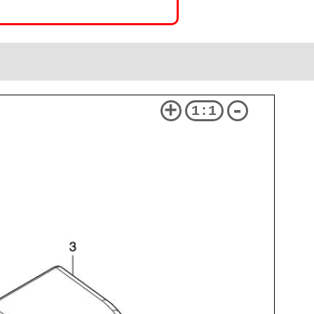
+
-
1:1