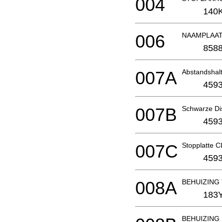
004
140
006
NAAMPLAAT
8588
007A
Abstandshal
4593
007B
Schwarze Di
4593
007C
Stopplatte 
4593
008A
BEHUIZING
183
BEHUIZING