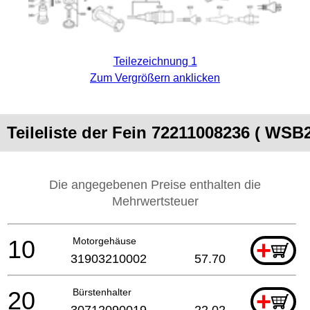
Teilezeichnung 1
Zum Vergrößern anklicken
Teileliste der Fein 72211008236 ( WSB
Die angegebenen Preise enthalten die
Mehrwertsteuer
10
Motorgehäuse
+
31903210002
57.70
20
Bürstenhalter
+
30712090019
22.02