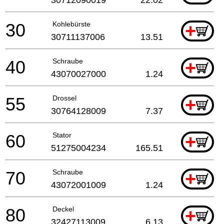
30
Kohlebürste
+
30711137006
13.51
40
Schraube
+
43070027000
1.24
55
Drossel
+
30764128009
7.37
60
Stator
+
51275004234
165.51
70
Schraube
+
43072001009
1.24
80
Deckel
+
32427113009
6.13