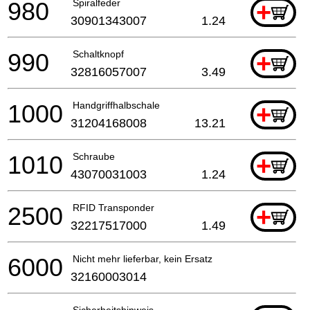
980
Spiralfeder
+
30901343007
1.24
990
Schaltknopf
+
32816057007
3.49
1000
Handgriffhalbschale
+
31204168008
13.21
1010
Schraube
+
43070031003
1.24
2500
RFID Transponder
+
32217517000
1.49
6000
Nicht mehr lieferbar, kein Ersatz
32160003014
Sicherheitshinweis