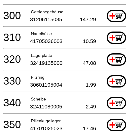
300
Getriebegehäuse
+
31206115035
147.29
310
Nadelhülse
+
41705036003
10.59
320
Lagerplatte
+
32419135000
47.08
330
Filzring
+
30601105004
1.99
340
Scheibe
+
32411080005
2.49
350
Rillenkugellager
+
41701025023
17.46