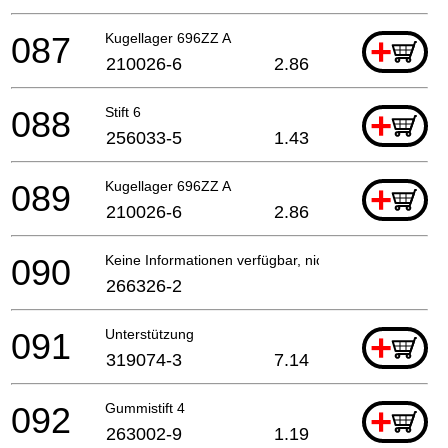
087
Kugellager 696ZZ A
+
210026-6
2.86
088
Stift 6
+
256033-5
1.43
089
Kugellager 696ZZ A
+
210026-6
2.86
090
Keine Informationen verfügbar, nicht bestellbar
266326-2
091
Unterstützung
+
319074-3
7.14
092
Gummistift 4
+
263002-9
1.19