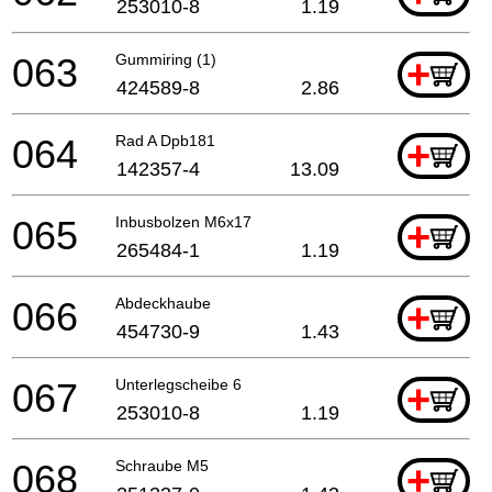
253010-8
1.19
063
Gummiring (1)
+
424589-8
2.86
064
Rad A Dpb181
+
142357-4
13.09
065
Inbusbolzen M6x17
+
265484-1
1.19
066
Abdeckhaube
+
454730-9
1.43
067
Unterlegscheibe 6
+
253010-8
1.19
068
Schraube M5
+