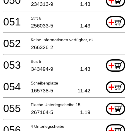
050
+
234313-9
1.43
051
Stift 6
+
256033-5
1.43
052
Keine Informationen verfügbar, nicht bestellbar
266326-2
053
Bus 5
+
343494-9
1.43
054
Scheibenplatte
+
165738-5
11.42
055
Flache Unterlegscheibe 15
+
267164-5
1.19
056
4 Unterlegscheibe
+