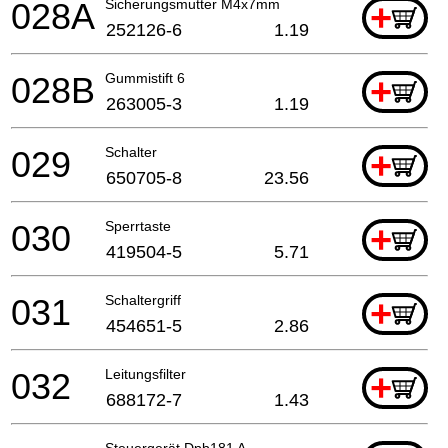
028A
Sicherungsmutter M4x7mm
+
252126-6
1.19
028B
Gummistift 6
+
263005-3
1.19
029
Schalter
+
650705-8
23.56
030
Sperrtaste
+
419504-5
5.71
031
Schaltergriff
+
454651-5
2.86
032
Leitungsfilter
+
688172-7
1.43
Steuergerät Dpb181 A