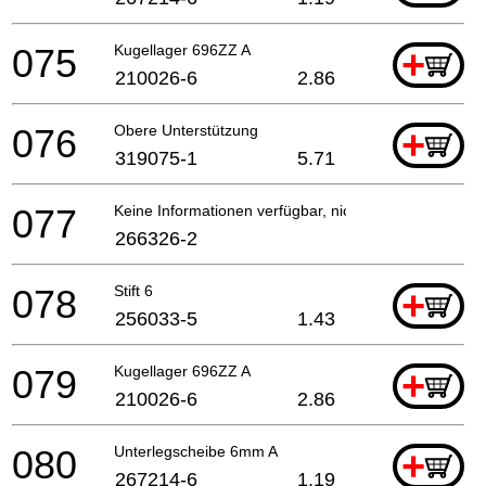
075
Kugellager 696ZZ A
+
210026-6
2.86
076
Obere Unterstützung
+
319075-1
5.71
077
Keine Informationen verfügbar, nicht bestellbar
266326-2
078
Stift 6
+
256033-5
1.43
079
Kugellager 696ZZ A
+
210026-6
2.86
080
Unterlegscheibe 6mm A
+
267214-6
1.19