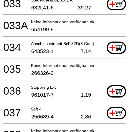
033
+
632L41-6
39.27
033A
Keine Informationen verfügbar, nicht bestellbar
654199-9
034
Anschlusseinheit Bcl182D(3 Cont) A
+
643523-1
7.14
035
Keine Informationen verfügbar, nicht bestellbar
266326-2
036
Stoppring E-3
+
961017-7
1.19
037
Stift 4
+
256689-4
2.86
Keine Informationen verfügbar, nicht bestellbar