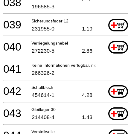
038
196585-3
039
Sicherungsfeder 12
+
231955-0
1.19
040
Verriegelungshebel
+
272230-5
2.86
041
Keine Informationen verfügbar, nicht bestellbar
266326-2
042
Schaltblech
+
454614-1
4.28
043
Gleitlager 30
+
214408-4
1.43
Verstellwelle