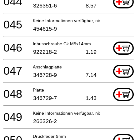
044
+
326351-6
8.57
045
Keine Informationen verfügbar, nicht bestellbar
454615-9
046
Inbusschraube Ck M5x14mm
+
922218-2
1.19
047
Anschlagplatte
+
346728-9
7.14
048
Platte
+
346729-7
1.43
049
Keine Informationen verfügbar, nicht bestellbar
266326-2
Druckfeder 9mm