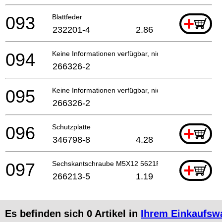
093
Blattfeder
+
232201-4
2.86
094
Keine Informationen verfügbar, nicht bestellbar
266326-2
095
Keine Informationen verfügbar, nicht bestellbar
266326-2
096
Schutzplatte
+
346798-8
4.28
097
Sechskantschraube M5X12 5621Rd *
+
266213-5
1.19
Es befinden sich
0
Artikel in
Ihrem Einkaufsw