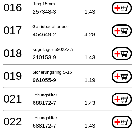
016
Ring 15mm
+
257348-3
1.43
017
Getriebegehaeuse
+
454649-2
4.28
018
Kugellager 6902Zz A
+
210153-9
1.43
019
Sicherungsring S-15
+
961055-9
1.19
021
Leitungsfilter
+
688172-7
1.43
022
Leitungsfilter
+
688172-7
1.43