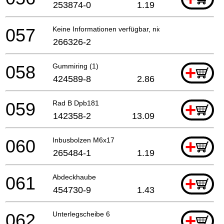
253874-0
1.19
057
Keine Informationen verfügbar, nicht bestellbar
266326-2
058
Gummiring (1)
+
424589-8
2.86
059
Rad B Dpb181
+
142358-2
13.09
060
Inbusbolzen M6x17
+
265484-1
1.19
061
Abdeckhaube
+
454730-9
1.43
062
Unterlegscheibe 6
+