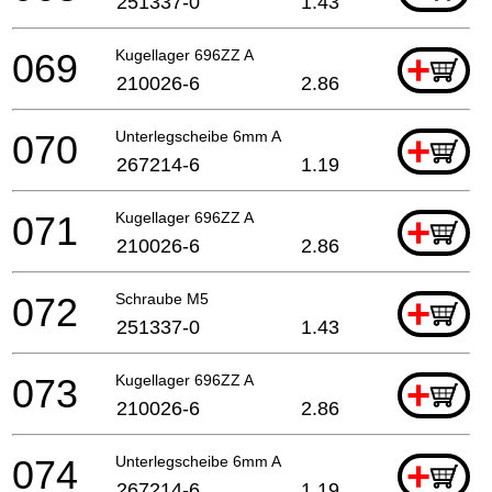
251337-0
1.43
069
Kugellager 696ZZ A
+
210026-6
2.86
070
Unterlegscheibe 6mm A
+
267214-6
1.19
071
Kugellager 696ZZ A
+
210026-6
2.86
072
Schraube M5
+
251337-0
1.43
073
Kugellager 696ZZ A
+
210026-6
2.86
074
Unterlegscheibe 6mm A
+
267214-6
1.19