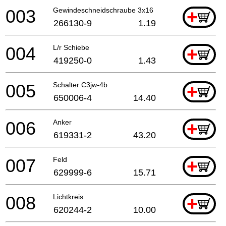
003
Gewindeschneidschraube 3x16
+
266130-9
1.19
004
L/r Schiebe
+
419250-0
1.43
005
Schalter C3jw-4b
+
650006-4
14.40
006
Anker
+
619331-2
43.20
007
Feld
+
629999-6
15.71
008
Lichtkreis
+
620244-2
10.00