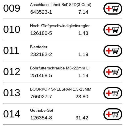
009
Anschlusseinheit Bcl182D(3 Cont) A
+
643523-1
7.14
010
Hoch-/Tiefgeschwindigkeitsregler
+
126180-5
1.43
011
Blattfeder
+
232182-2
1.19
012
Bohrfutterschraube M6x22mm Li
+
251468-5
1.19
013
BOORKOP SNELSPAN 1,5-13MM
+
766027-7
23.80
014
Getriebe-Set
+
126354-8
31.42