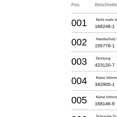
Pos.
Beschreib
001
Nicht mehr li
168248-1
002
Handschutz
155778-1
003
Dichtung
423120-7
004
Keine Inform
342905-1
005
Keine Inform
168146-9
Schraube 5