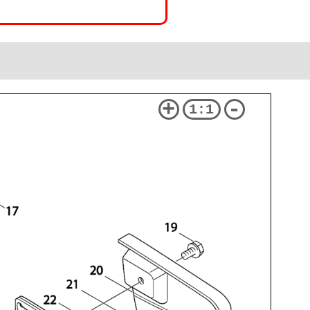
+
-
1:1