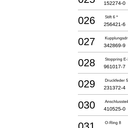
152274-0
026
Stift 6 *
256421-6
027
Kupplungsdr
342869-9
028
Stoppring E-
961017-7
029
Druckfeder 
231372-4
030
Anschlusste
410525-0
031
O-Ring 8