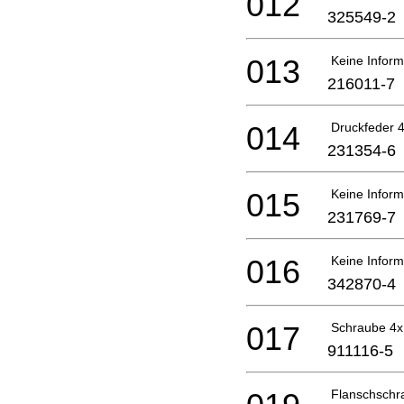
012
325549-2
013
Keine Inform
216011-7
014
Druckfeder 4
231354-6
015
Keine Inform
231769-7
016
Keine Inform
342870-4
017
Schraube 4
911116-5
Flanschsch