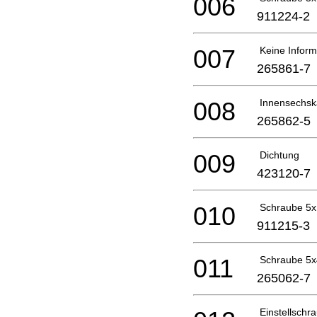
006
911224-2
007
Keine Inform
265861-7
008
Innensechsk
265862-5
009
Dichtung
423120-7
010
Schraube 5
911215-3
011
Schraube 5
265062-7
Einstellschr