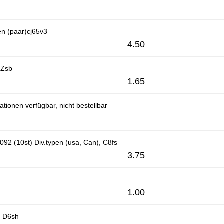
en (paar)cj65v3
4.50
 Zsb
1.65
ationen verfügbar, nicht bestellbar
092 (10st) Div.typen (usa, Can), C8fs
3.75
1.00
) D6sh