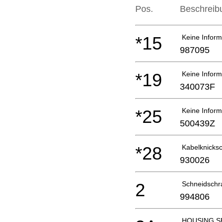
Pos.
Beschreib
*15
Keine Inform
987095
*19
Keine Inform
340073F
*25
Keine Inform
500439Z
*28
Kabelknicksc
930026
2
Schneidschr
994806
HOUSING S