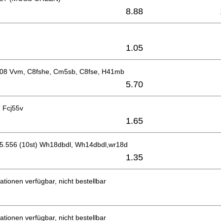
8.88
1.05
608 Vvm, C8fshe, Cm5sb, C8fse, H41mb
5.70
) Fcj55v
1.65
D5.556 (10st) Wh18dbdl, Wh14dbdl,wr18d
1.35
ationen verfügbar, nicht bestellbar
ationen verfügbar, nicht bestellbar