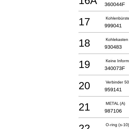
16A
360044F
17
Kohlenbürst
999041
18
Kohlekasten
930483
19
Keine Inform
340073F
20
Verbinder 50
959141
21
METAL (A)
987106
22
O-ring (s-10