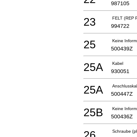
987105
23
FELT (REP 
994722
25
Keine Inform
500439Z
25A
Kabel
930051
25A
Anschlusska
500447Z
25B
Keine Inform
500436Z
26
Schraube (pl