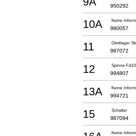
9A
950292
10A
Keine Inform
980057
11
Gleitlager S
987072
12
Spinne Fd1
994807
13A
Keine Inform
994721
15
Schalter
987094
Keine Inform