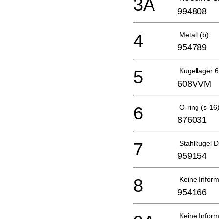
3A
994808
4
Metall (b)
954789
5
Kugellager 
608VVM
6
O-ring (s-16
876031
7
Stahlkugel 
959154
8
Keine Inform
954166
Keine Inform