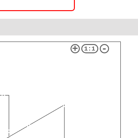
+
-
1:1