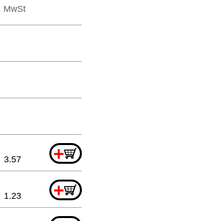
l. MwSt
+
3.57
+
1.23