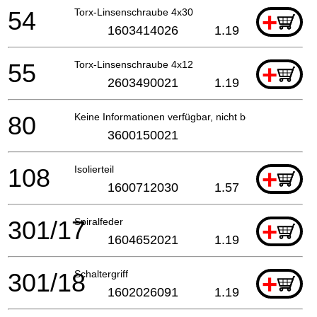
54
Torx-Linsenschraube 4x30
+
1603414026
1.19
55
Torx-Linsenschraube 4x12
+
2603490021
1.19
80
Keine Informationen verfügbar, nicht bestellbar
3600150021
108
Isolierteil
+
1600712030
1.57
301/17
Spiralfeder
+
1604652021
1.19
301/18
Schaltergriff
+
1602026091
1.19