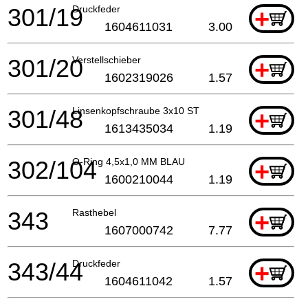
301/19
Druckfeder
+
1604611031
3.00
301/20
Verstellschieber
+
1602319026
1.57
301/48
Linsenkopfschraube 3x10 ST
+
1613435034
1.19
302/104
O-Ring 4,5x1,0 MM BLAU
+
1600210044
1.19
343
Rasthebel
+
1607000742
7.77
343/44
Druckfeder
+
1604611042
1.57