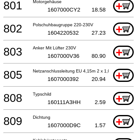
801
Motorgehäuse
+
1607000CY2
18.58
802
Polschuhbaugruppe 220-230V
+
1604220532
27.23
803
Anker Mit Lüfter 230V
+
1607000V36
80.90
805
Netzanschlussleitung EU 4,15m 2 x 1,0mm H07 RN-F
+
1607000392
20.94
808
Typschild
+
160111A3HH
2.59
809
Dichtung
+
1607000D9C
1.57