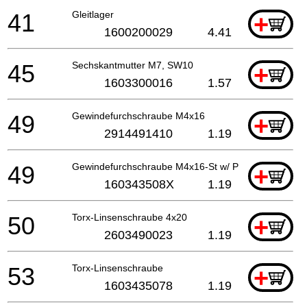
41
Gleitlager
+
1600200029
4.41
45
Sechskantmutter M7, SW10
+
1603300016
1.57
49
Gewindefurchschraube M4x16
+
2914491410
1.19
49
Gewindefurchschraube M4x16-St w/ Precote 85-3
+
160343508X
1.19
50
Torx-Linsenschraube 4x20
+
2603490023
1.19
53
Torx-Linsenschraube
+
1603435078
1.19