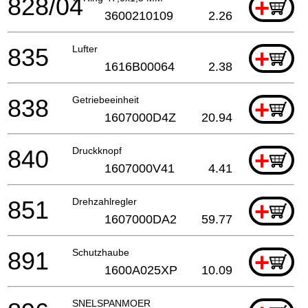
828/04
+
3600210109
2.26
835
Lufter
+
1616B00064
2.38
838
Getriebeeinheit
+
1607000D4Z
20.94
840
Druckknopf
+
1607000V41
4.41
851
Drehzahlregler
+
1607000DA2
59.77
891
Schutzhaube
+
1600A025XP
10.09
SNELSPANMOER