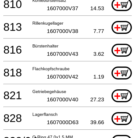
810
Kohlebürstensatz
+
1607000V37
14.53
813
Rillenkugellager
+
1607000V38
7.77
816
Bürstenhalter
+
1607000V43
3.62
818
Flachkopfschraube
+
1607000V42
1.19
821
Getriebegehäuse
+
1607000V40
27.23
828
Lagerflansch
+
1607000D63
39.66
O-Ring 47,0x1,5 MM