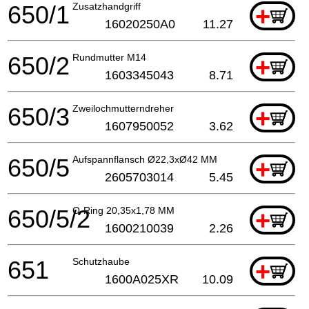
650/1
Zusatzhandgriff
+
16020250A0
11.27
650/2
Rundmutter M14
+
1603345043
8.71
650/3
Zweilochmutterndreher
+
1607950052
3.62
650/5
Aufspannflansch Ø22,3xØ42 MM
+
2605703014
5.45
650/5/2
O-Ring 20,35x1,78 MM
+
1600210039
2.26
651
Schutzhaube
+
1600A025XR
10.09