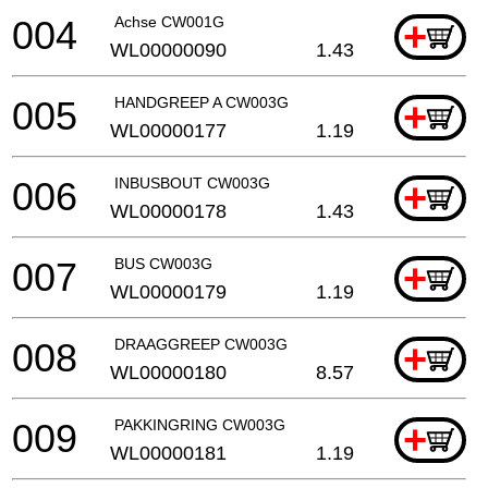
004
Achse CW001G
+
WL00000090
1.43
005
HANDGREEP A CW003G
+
WL00000177
1.19
006
INBUSBOUT CW003G
+
WL00000178
1.43
007
BUS CW003G
+
WL00000179
1.19
008
DRAAGGREEP CW003G
+
WL00000180
8.57
009
PAKKINGRING CW003G
+
WL00000181
1.19