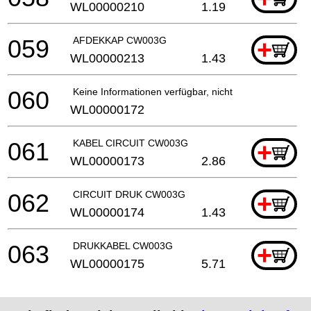
WL00000210
1.19
059
AFDEKKAP CW003G
+
WL00000213
1.43
060
Keine Informationen verfügbar, nicht bestellbar
WL00000172
061
KABEL CIRCUIT CW003G
+
WL00000173
2.86
062
CIRCUIT DRUK CW003G
+
WL00000174
1.43
063
DRUKKABEL CW003G
+
WL00000175
5.71