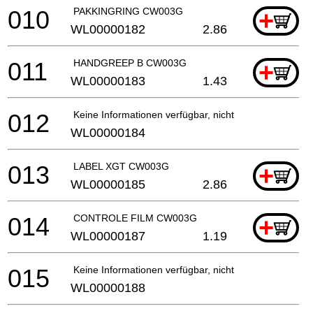
010
PAKKINGRING CW003G
+
WL00000182
2.86
011
HANDGREEP B CW003G
+
WL00000183
1.43
012
Keine Informationen verfügbar, nicht bestellbar
WL00000184
013
LABEL XGT CW003G
+
WL00000185
2.86
014
CONTROLE FILM CW003G
+
WL00000187
1.19
015
Keine Informationen verfügbar, nicht bestellbar
WL00000188