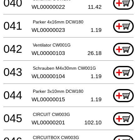
040
+
WL00000022
11.42
041
Parker 4x16mm DCW180
+
WL00000023
1.19
042
Ventilator CW001G
+
WL00000103
26.18
043
Schrauben M4x30mm CW001G
+
WL00000104
1.19
044
Parker 3x10mm DCW180
+
WL00000015
1.19
045
CIRCUIT CW003G
+
WL00000201
102.10
CIRCUITBOX CW003G