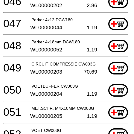
046
+
WL00000202
2.86
047
Parker 4x12 DCW180
+
WL00000044
1.19
048
Parker 4x18mm DCW180
+
WL00000052
1.19
049
CIRCUIT COMPRESSIE CW003G
+
WL00000203
70.69
050
VOETBUFFER CW003G
+
WL00000204
1.19
051
MET.SCHR. M4X10MM CW003G
+
WL00000205
1.19
VOET CW003G