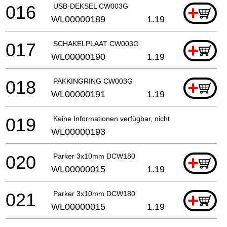
016
USB-DEKSEL CW003G
+
WL00000189
1.19
017
SCHAKELPLAAT CW003G
+
WL00000190
1.19
018
PAKKINGRING CW003G
+
WL00000191
1.19
019
Keine Informationen verfügbar, nicht bestellbar
WL00000193
020
Parker 3x10mm DCW180
+
WL00000015
1.19
021
Parker 3x10mm DCW180
+
WL00000015
1.19