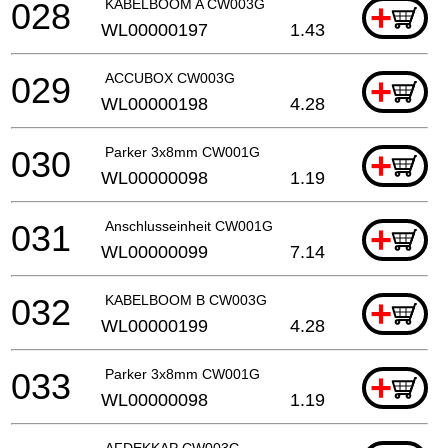
028
KABELBOOM A CW003G
+
WL00000197
1.43
029
ACCUBOX CW003G
+
WL00000198
4.28
030
Parker 3x8mm CW001G
+
WL00000098
1.19
031
Anschlusseinheit CW001G
+
WL00000099
7.14
032
KABELBOOM B CW003G
+
WL00000199
4.28
033
Parker 3x8mm CW001G
+
WL00000098
1.19
AFDEKKAP CW003G