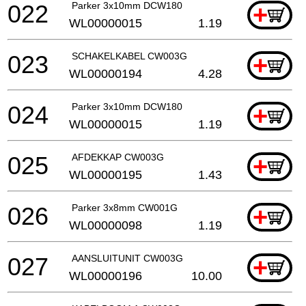
022
Parker 3x10mm DCW180
+
WL00000015
1.19
023
SCHAKELKABEL CW003G
+
WL00000194
4.28
024
Parker 3x10mm DCW180
+
WL00000015
1.19
025
AFDEKKAP CW003G
+
WL00000195
1.43
026
Parker 3x8mm CW001G
+
WL00000098
1.19
027
AANSLUITUNIT CW003G
+
WL00000196
10.00