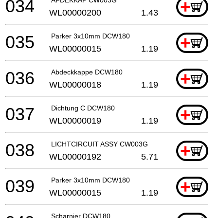
034
+
WL00000200
1.43
035
Parker 3x10mm DCW180
+
WL00000015
1.19
036
Abdeckkappe DCW180
+
WL00000018
1.19
037
Dichtung C DCW180
+
WL00000019
1.19
038
LICHTCIRCUIT ASSY CW003G
+
WL00000192
5.71
039
Parker 3x10mm DCW180
+
WL00000015
1.19
Scharnier DCW180