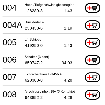
004
Hoch-/Tiefgeschwindigkeitsregler
+
126289-3
1.43
004A
Druckfeder 4
+
233438-6
1.19
005
L/r Schiebe
+
419250-0
1.43
006
Schalter (3 cont)
+
650747-2
34.03
007
Lichtschaltkreis Bdf456 A
+
620388-8
4.28
008
Anschlusseinheit 18v (3 Kontakte)
+
643852-2
4.28