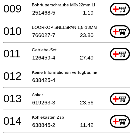
009
Bohrfutterschraube M6x22mm Li
+
251468-5
1.19
010
BOORKOP SNELSPAN 1,5-13MM
+
766027-7
23.80
011
Getriebe-Set
+
126459-4
27.49
012
Keine Informationen verfügbar, nicht bestellbar
638425-4
013
Anker
+
619263-3
23.56
014
Kohlekasten Zsb
+
638845-2
11.42