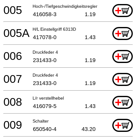
005
Hoch-/Tiefgeschwindigkeitsregler
+
416058-3
1.19
005A
H/L Einstellgriff 6313D
+
417078-0
1.43
006
Druckfeder 4
+
231433-0
1.19
007
Druckfeder 4
+
231433-0
1.19
008
L/r verstellhebel
+
416079-5
1.43
009
Schalter
+
650540-4
43.20