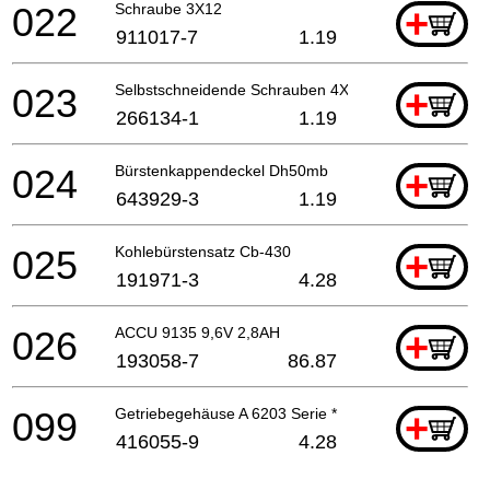
022
Schraube 3X12
+
911017-7
1.19
023
Selbstschneidende Schrauben 4X8 *
+
266134-1
1.19
024
Bürstenkappendeckel Dh50mb
+
643929-3
1.19
025
Kohlebürstensatz Cb-430
+
191971-3
4.28
026
ACCU 9135 9,6V 2,8AH
+
193058-7
86.87
099
Getriebegehäuse A 6203 Serie *
+
416055-9
4.28