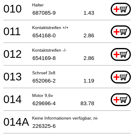
010
Halter
+
687085-9
1.43
011
Kontaktstreifen +/+
+
654168-0
2.86
012
Kontaktstreifen -/-
+
654169-8
2.86
013
Schroef 3x8
+
652066-2
1.19
014
Motor 9,6v
+
629696-4
83.78
014A
Keine Informationen verfügbar, nicht bestellbar
226325-6