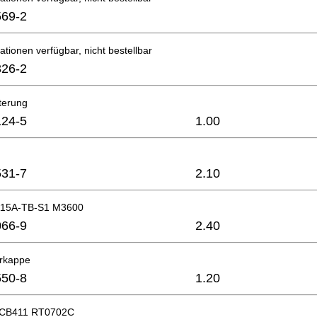
69-2
ationen verfügbar, nicht bestellbar
26-2
terung
24-5
1.00
31-7
2.10
T115A-TB-S1 M3600
66-9
2.40
erkappe
50-8
1.20
z CB411 RT0702C