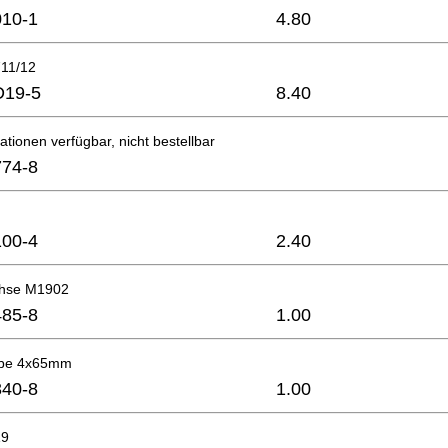
10-1
4.80
711/12
D19-5
8.40
ationen verfügbar, nicht bestellbar
74-8
00-4
2.40
hse M1902
85-8
1.00
ube 4x65mm
40-8
1.00
19