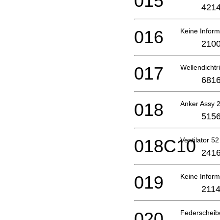
015
4214
016
Keine Inform
2100
017
Wellendichtr
6816
018
Anker Assy 
5156
018C10
Ventilator 52
2416
019
Keine Inform
2114
020
Federscheib