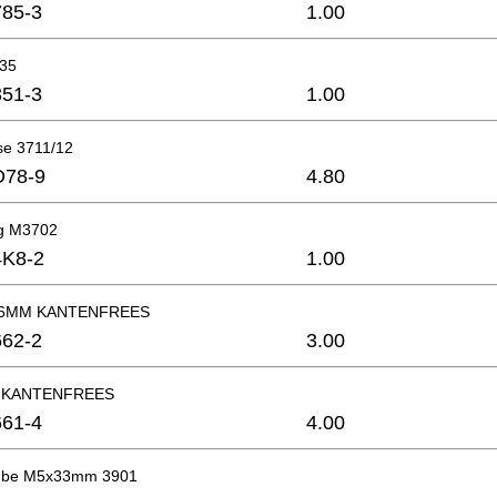
85-3
1.00
x35
51-3
1.00
e 3711/12
D78-9
4.80
ng M3702
4K8-2
1.00
6MM KANTENFREES
62-2
3.00
 KANTENFREES
61-4
4.00
aube M5x33mm 3901