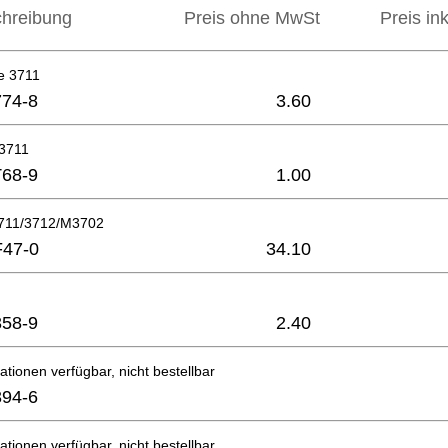
hreibung
Preis ohne MwSt
Preis in
e 3711
74-8
3.60
 3711
68-9
1.00
3711/3712/M3702
F47-0
34.10
58-9
2.40
ationen verfügbar, nicht bestellbar
94-6
ationen verfügbar, nicht bestellbar