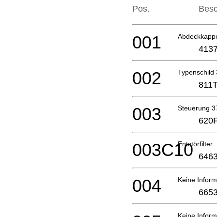
Pos.
Besc
001
Abdeckkapp
4137
002
Typenschild
811T
003
Steuerung 
620
003C10
Entstörfilter
6463
004
Keine Inform
6653
Keine Inform