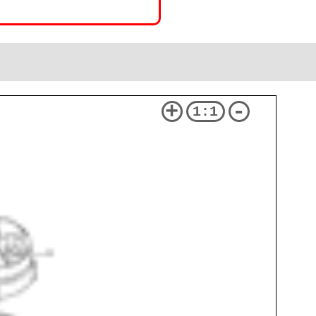
+
-
1:1