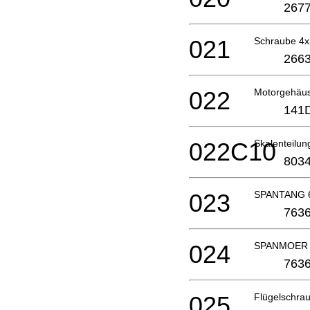
2677
021
Schraube 4
2663
022
Motorgehäus
141
022C10
Skalenteilu
803
023
SPANTANG 
7636
024
SPANMOER
7636
025
Flügelschr