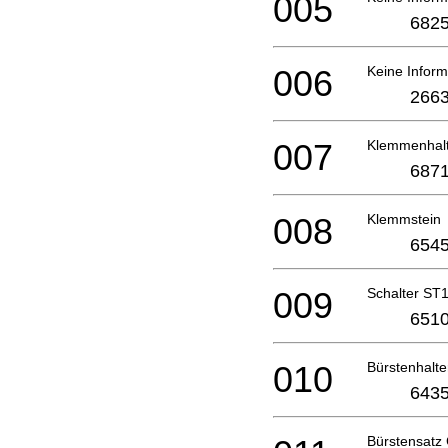
005
6825
006
Keine Inform
2663
007
Klemmenhal
6871
008
Klemmstein
6545
009
Schalter S
6510
010
Bürstenhalt
6435
Bürstensat