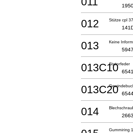
011
1950
012
Stütze cpl 3
141
013
Keine Inform
5947
013C10
Statorfeder
6541
013C20
Gewindebuc
6544
014
Blechschra
2663
Gummiring 