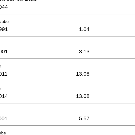
044
raube
991
1.04
001
3.13
r
011
13.08
r
014
13.08
001
5.57
ube