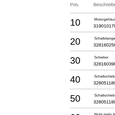
Pos.
Beschreib
10
Motorgehäu
31901017
20
Schaltstang
32816025
30
Schieber
32816039
40
Schaltschieb
32805118
50
Schaltschieb
32805118
Nicht mehr li