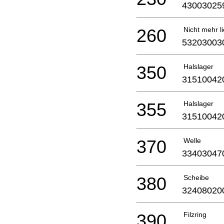
43003025
260
Nicht mehr li
53203003
350
Halslager
31510042
355
Halslager
31510042
370
Welle
33403047
380
Scheibe
32408020
390
Filzring