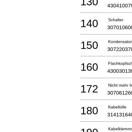
130
43041007
140
Schalter
30701060
150
Kondensator
30722037
160
Flachkopfsc
43003013
172
Nicht mehr li
30706126
180
Kabeltülle
31413164
Kabelklemm