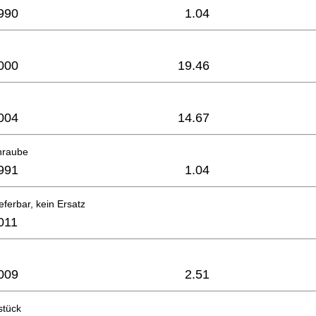
990
1.04
000
19.46
004
14.67
hraube
991
1.04
eferbar, kein Ersatz
011
009
2.51
stück