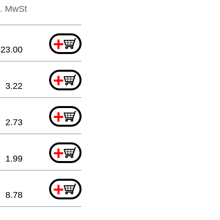
l. MwSt
+
123.00
+
3.22
+
2.73
+
1.99
+
8.78