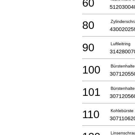
60
51203004
80
Zylindersch
43002025
90
Luftleitring
31428007
100
Bürstenhalte
30712055
101
Bürstenhalte
30712056
110
Kohlebürste
30711062
Linsenschra