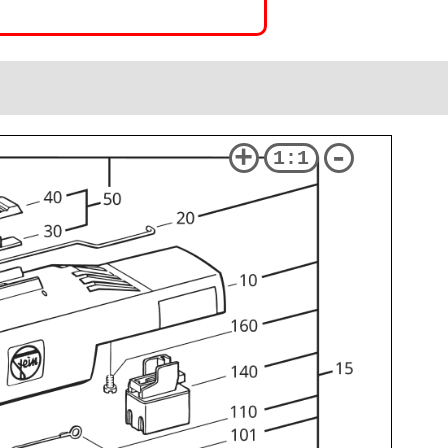
+
-
1:1