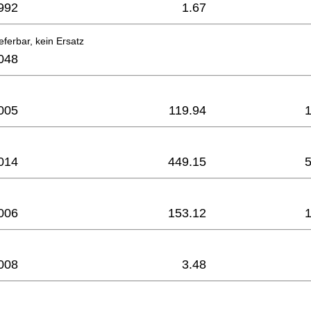
992
1.67
eferbar, kein Ersatz
048
005
119.94
014
449.15
006
153.12
008
3.48