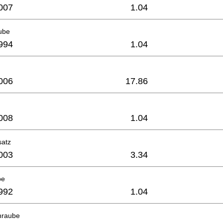
007
1.04
ube
994
1.04
006
17.86
008
1.04
atz
003
3.34
be
992
1.04
hraube