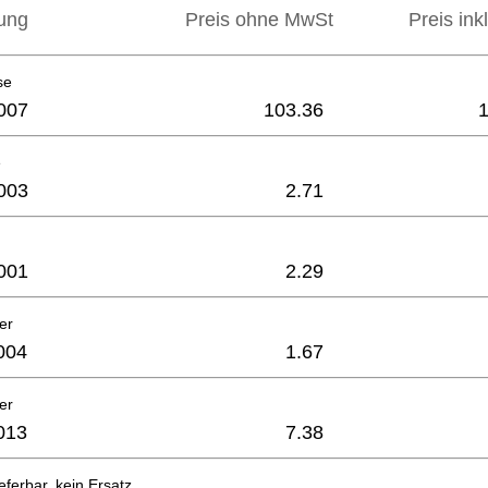
ung
Preis ohne MwSt
Preis ink
se
007
103.36
e
003
2.71
001
2.29
er
004
1.67
er
013
7.38
eferbar, kein Ersatz