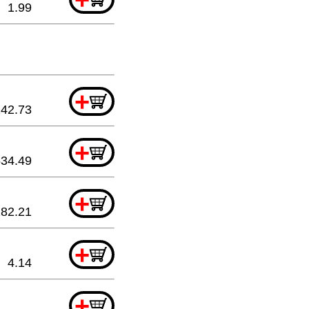
1.99
+
142.73
+
534.49
+
182.21
+
4.14
+