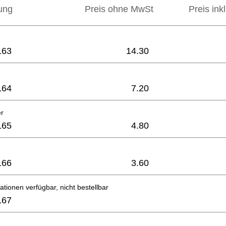
ung
Preis ohne MwSt
Preis ink
163
14.30
164
7.20
r
165
4.80
166
3.60
ationen verfügbar, nicht bestellbar
167