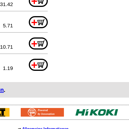
+
31.42
+
5.71
+
10.71
+
1.19
en
.
⇒
Allgemeine Informationen