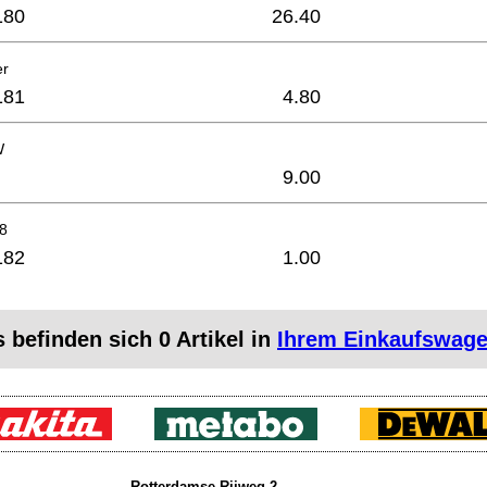
180
26.40
er
181
4.80
W
9.00
8
182
1.00
s befinden sich
0
Artikel in
Ihrem Einkaufswag
Rotterdamse Rijweg 2