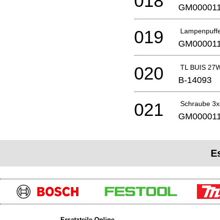
018
GM00001
019
Lampenpuff
GM00001
020
TL BUIS 27
B-14093
021
Schraube 3x
GM00001
E
Ersatzteile Online