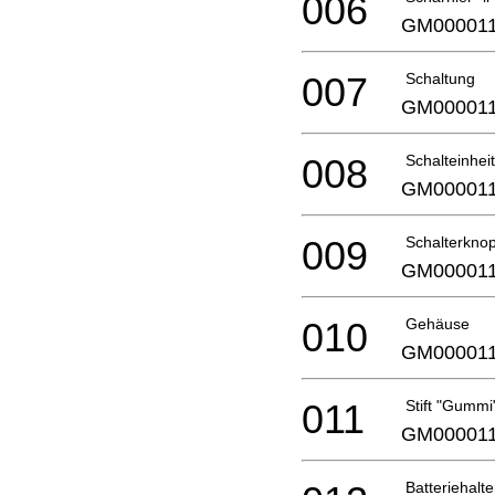
006
GM00001
007
Schaltung
GM00001
008
Schalteinheit
GM00001
009
Schalterknop
GM00001
010
Gehäuse
GM00001
011
Stift "Gumm
GM00001
Batteriehalte