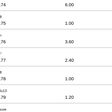
174
6.00
8
175
1.00
n
176
3.60
e"
177
2.40
8
178
1.00
4x13
179
1.20
äuse