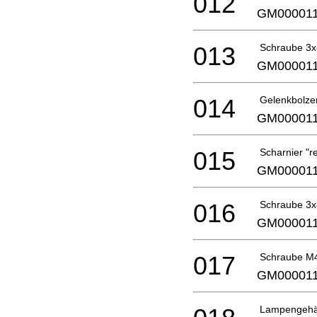
012
GM00001
013
Schraube 3x
GM00001
014
Gelenkbolze
GM00001
015
Scharnier "r
GM00001
016
Schraube 3x
GM00001
017
Schraube M
GM00001
Lampengeh