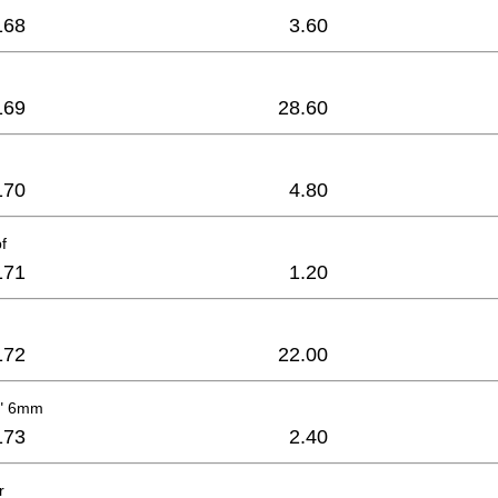
168
3.60
169
28.60
170
4.80
f
171
1.20
172
22.00
i" 6mm
173
2.40
r