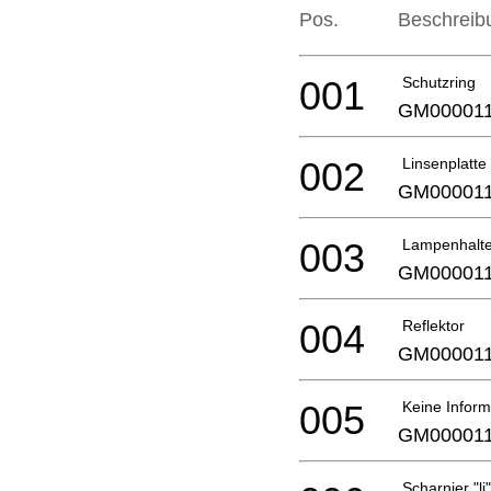
Pos.
Beschreib
001
Schutzring
GM00001
002
Linsenplatte
GM00001
003
Lampenhalte
GM00001
004
Reflektor
GM00001
005
Keine Inform
GM00001
Scharnier "li"