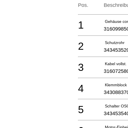
Pos.
Beschreib
1
Gehäuse co
31609985
2
Schutzrohr
34345352
3
Kabel vollst.
31607258
4
Klemmblock
34308837
5
Schalter OS
34345354
Motor-Einhei