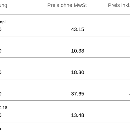
ung
Preis ohne MwSt
Preis ink
mpl.
0
43.15
0
10.38
0
18.80
0
37.65
C 18
0
13.48
t