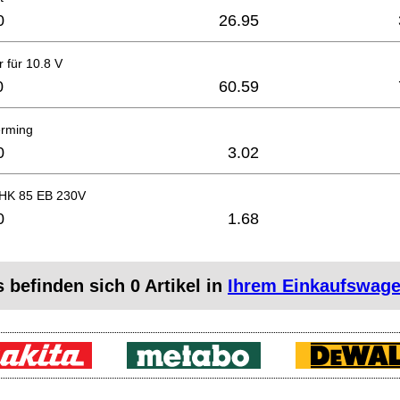
0
26.95
r für 10.8 V
0
60.59
erming
0
3.02
 HK 85 EB 230V
0
1.68
s befinden sich
0
Artikel in
Ihrem Einkaufswag