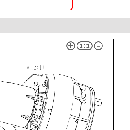
+
-
1:1