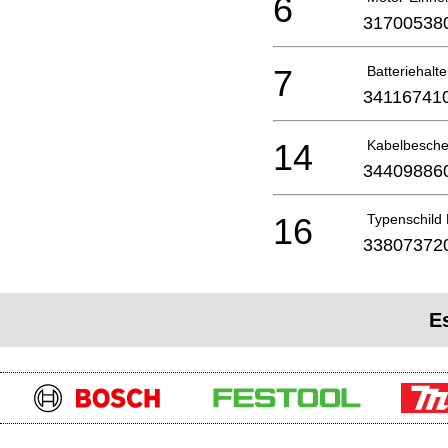
6
31700538
7
Batteriehalte
34116741
14
Kabelbesch
34409886
16
Typenschild
33807372
E