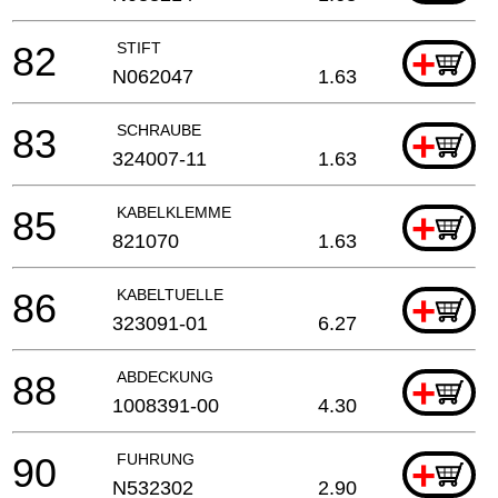
82
STIFT
+
N062047
1.63
83
SCHRAUBE
+
324007-11
1.63
85
KABELKLEMME
+
821070
1.63
86
KABELTUELLE
+
323091-01
6.27
88
ABDECKUNG
+
1008391-00
4.30
90
FUHRUNG
+
N532302
2.90