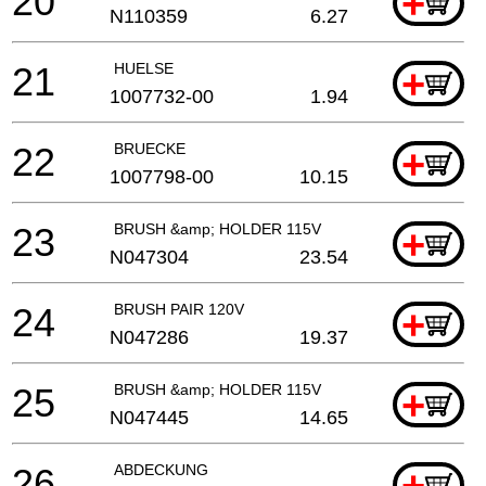
20
+
N110359
6.27
21
HUELSE
+
1007732-00
1.94
22
BRUECKE
+
1007798-00
10.15
23
BRUSH &amp; HOLDER 115V
+
N047304
23.54
24
BRUSH PAIR 120V
+
N047286
19.37
25
BRUSH &amp; HOLDER 115V
+
N047445
14.65
26
ABDECKUNG
+