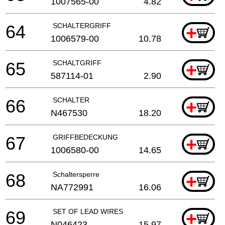
1007565-00
4.82
64
SCHALTERGRIFF
+
1006579-00
10.78
65
SCHALTGRIFF
+
587114-01
2.90
66
SCHALTER
+
N467530
18.20
67
GRIFFBEDECKUNG
+
1006580-00
14.65
68
Schaltersperre
+
NA772991
16.06
69
SET OF LEAD WIRES
+
N046423
15.97