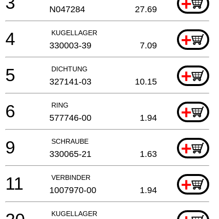
3
+
N047284
27.69
4
KUGELLAGER
+
330003-39
7.09
5
DICHTUNG
+
327141-03
10.15
6
RING
+
577746-00
1.94
9
SCHRAUBE
+
330065-21
1.63
11
VERBINDER
+
1007970-00
1.94
KUGELLAGER