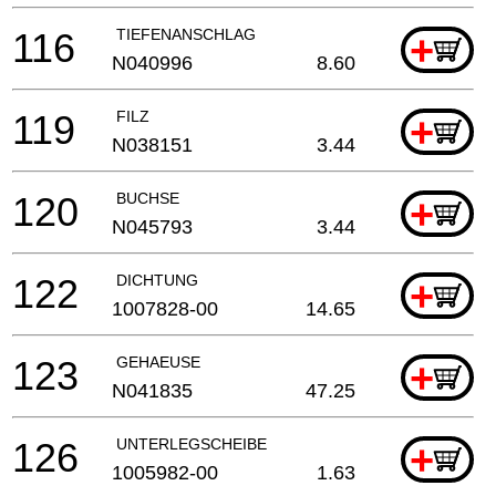
116
TIEFENANSCHLAG
+
N040996
8.60
119
FILZ
+
N038151
3.44
120
BUCHSE
+
N045793
3.44
122
DICHTUNG
+
1007828-00
14.65
123
GEHAEUSE
+
N041835
47.25
126
UNTERLEGSCHEIBE
+
1005982-00
1.63