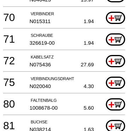
70
VERBINDER
+
N015311
1.94
71
SCHRAUBE
+
326619-00
1.94
72
KABELSATZ
+
N075436
27.69
75
VERBINDUNGSDRAHT
+
N020040
4.30
80
FALTENBALG
+
1008678-00
5.60
81
BUCHSE
+
N038214
1.63