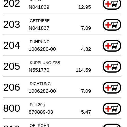
202
+
N041839
12.95
203
GETRIEBE
+
N041837
7.09
204
FUHRUNG
+
1006280-00
4.82
205
KUPPLUNG ZSB
+
N551770
114.59
206
DICHTUNG
+
1006282-00
7.09
800
Fett 20g
+
870889-03
5.47
OELROHR