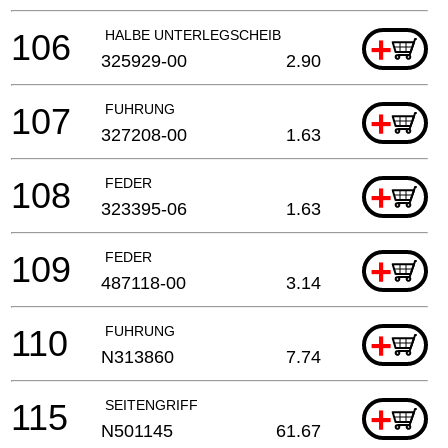
106
HALBE UNTERLEGSCHEIB
+
325929-00
2.90
107
FUHRUNG
+
327208-00
1.63
108
FEDER
+
323395-06
1.63
109
FEDER
+
487118-00
3.14
110
FUHRUNG
+
N313860
7.74
115
SEITENGRIFF
+
N501145
61.67