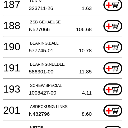
187
O-RING
+
323711-26
1.63
188
ZSB GEHAEUSE
+
N527066
106.68
190
BEARING,BALL
+
577745-01
10.78
191
BEARING,NEEDLE
+
586301-00
11.85
193
SCREW.SPECIAL
+
1008427-00
4.11
201
ABDECKUNG LINKS
+
N482796
8.60
KETTE