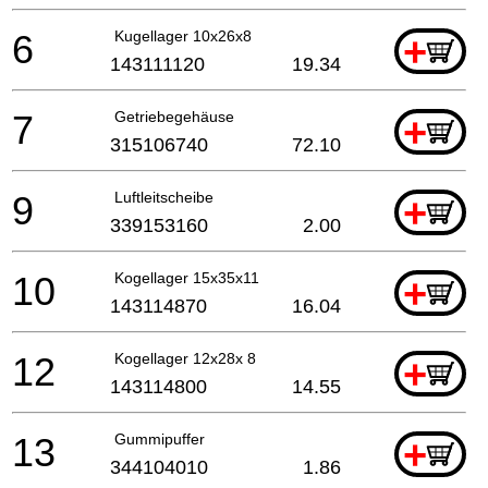
6
Kugellager 10x26x8
+
143111120
19.34
7
Getriebegehäuse
+
315106740
72.10
9
Luftleitscheibe
+
339153160
2.00
10
Kogellager 15x35x11
+
143114870
16.04
12
Kogellager 12x28x 8
+
143114800
14.55
13
Gummipuffer
+
344104010
1.86