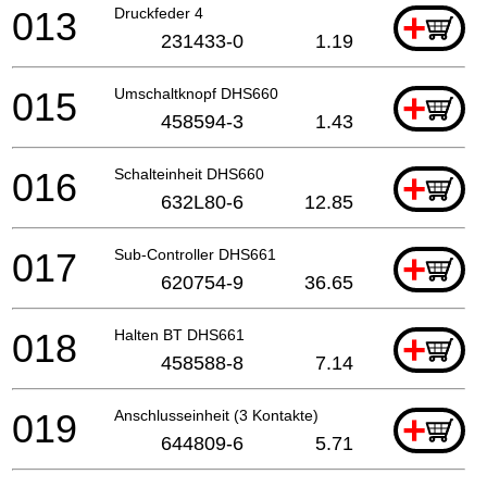
013
Druckfeder 4
+
231433-0
1.19
015
Umschaltknopf DHS660
+
458594-3
1.43
016
Schalteinheit DHS660
+
632L80-6
12.85
017
Sub-Controller DHS661
+
620754-9
36.65
018
Halten BT DHS661
+
458588-8
7.14
019
Anschlusseinheit (3 Kontakte)
+
644809-6
5.71