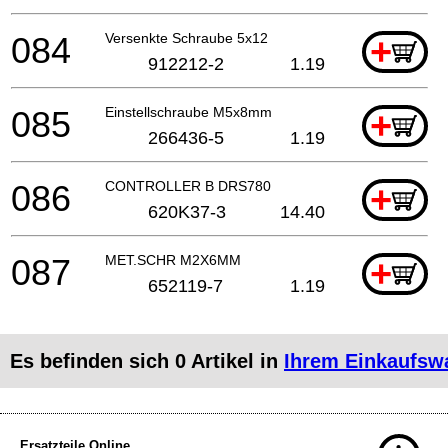
084
Versenkte Schraube 5x12
+
912212-2
1.19
085
Einstellschraube M5x8mm
+
266436-5
1.19
086
CONTROLLER B DRS780
+
620K37-3
14.40
087
MET.SCHR M2X6MM
+
652119-7
1.19
Es befinden sich
0
Artikel in
Ihrem Einkaufsw
Ersatzteile Online