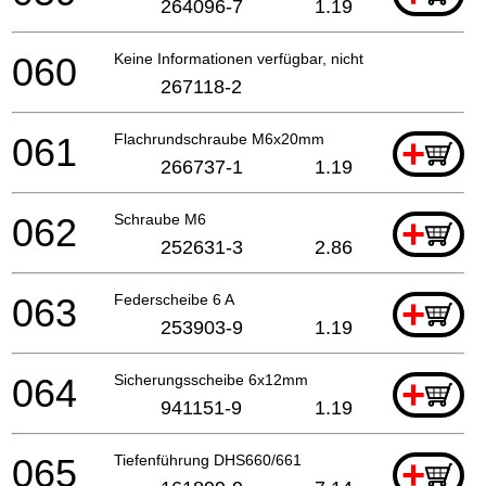
264096-7
1.19
060
Keine Informationen verfügbar, nicht bestellbar
267118-2
061
Flachrundschraube M6x20mm
+
266737-1
1.19
062
Schraube M6
+
252631-3
2.86
063
Federscheibe 6 A
+
253903-9
1.19
064
Sicherungsscheibe 6x12mm
+
941151-9
1.19
065
Tiefenführung DHS660/661
+