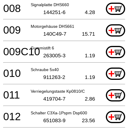
008
Signalplatte DHS660
+
144251-6
4.28
009
Motorgehäuse DHS661
+
140C49-7
15.71
009C10
Gummistift 6
+
263005-3
1.19
010
Schraube 5x40
+
911263-2
1.19
011
Verriegelungstaste Kp0810/C
+
419704-7
2.86
012
Schalter C3Xa-1Pspm Dsp600
+
651083-9
23.56