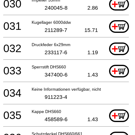
030
+
240045-8
2.86
031
Kugellager 6000ddw
+
211289-7
15.71
032
Druckfeder 6x29mm
+
233117-6
1.19
033
Sperrstift DHS660
+
347400-6
1.43
034
Keine Informationen verfügbar, nicht bestellbar
911223-4
035
Kappe DHS660
+
458589-6
1.43
Schutzdeckel DHS660/661