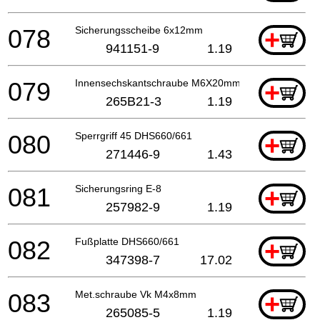
078
Sicherungsscheibe 6x12mm
+
941151-9
1.19
079
Innensechskantschraube M6X20mm DHS660 A
+
265B21-3
1.19
080
Sperrgriff 45 DHS660/661
+
271446-9
1.43
081
Sicherungsring E-8
+
257982-9
1.19
082
Fußplatte DHS660/661
+
347398-7
17.02
083
Met.schraube Vk M4x8mm
+
265085-5
1.19