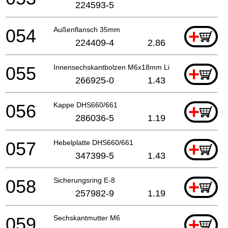
224593-5
054
Außenflansch 35mm
+
224409-4
2.86
055
Innensechskantbolzen M6x18mm Li
+
266925-0
1.43
056
Kappe DHS660/661
+
286036-5
1.19
057
Hebelplatte DHS660/661
+
347399-5
1.43
058
Sicherungsring E-8
+
257982-9
1.19
059
Sechskantmutter M6
+