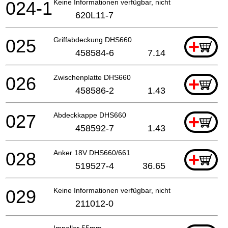
024-1
Keine Informationen verfügbar, nicht bestellbar
620L11-7
025
Griffabdeckung DHS660
+
458584-6
7.14
026
Zwischenplatte DHS660
+
458586-2
1.43
027
Abdeckkappe DHS660
+
458592-7
1.43
028
Anker 18V DHS660/661
+
519527-4
36.65
029
Keine Informationen verfügbar, nicht bestellbar
211012-0
Impeller 55mm