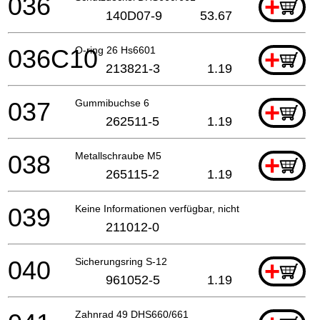
036
+
140D07-9
53.67
036C10
O-ring 26 Hs6601
+
213821-3
1.19
037
Gummibuchse 6
+
262511-5
1.19
038
Metallschraube M5
+
265115-2
1.19
039
Keine Informationen verfügbar, nicht bestellbar
211012-0
040
Sicherungsring S-12
+
961052-5
1.19
Zahnrad 49 DHS660/661