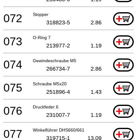
072
Stopper
+
318823-5
2.86
073
O-Ring 7
+
213977-2
1.19
074
Gewindeschraube M5
+
266734-7
2.86
075
Schraube M5x20
+
251896-4
1.43
076
Druckfeder 6
+
231007-7
1.19
077
Winkelführer DHS660/661
+
319715-1
13.09