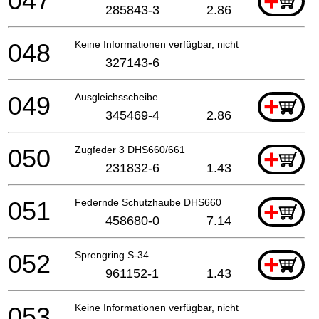
047
+
285843-3
2.86
048
Keine Informationen verfügbar, nicht bestellbar
327143-6
049
Ausgleichsscheibe
+
345469-4
2.86
050
Zugfeder 3 DHS660/661
+
231832-6
1.43
051
Federnde Schutzhaube DHS660
+
458680-0
7.14
052
Sprengring S-34
+
961152-1
1.43
053
Keine Informationen verfügbar, nicht bestellbar