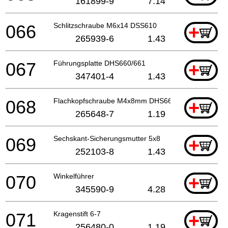
161899-9
7.14
066
Schlitzschraube M6x14 DSS610
+
265939-6
1.43
067
Führungsplatte DHS660/661
+
347401-4
1.43
068
Flachkopfschraube M4x8mm DHS660
+
265648-7
1.19
069
Sechskant-Sicherungsmutter 5x8
+
252103-8
1.43
070
Winkelführer
+
345590-9
4.28
071
Kragenstift 6-7
+
256480-0
1.19