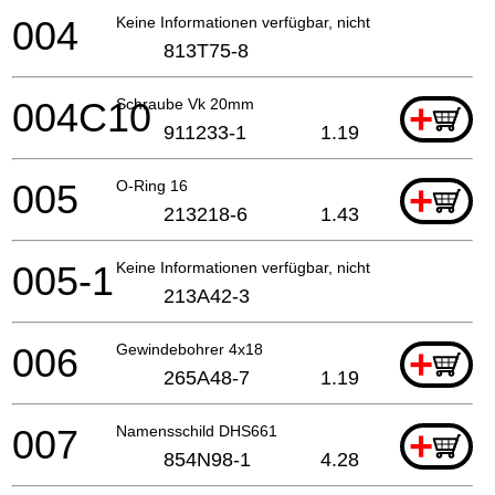
004
Keine Informationen verfügbar, nicht bestellbar
813T75-8
004C10
Schraube Vk 20mm
+
911233-1
1.19
005
O-Ring 16
+
213218-6
1.43
005-1
Keine Informationen verfügbar, nicht bestellbar
213A42-3
006
Gewindebohrer 4x18
+
265A48-7
1.19
007
Namensschild DHS661
+
854N98-1
4.28