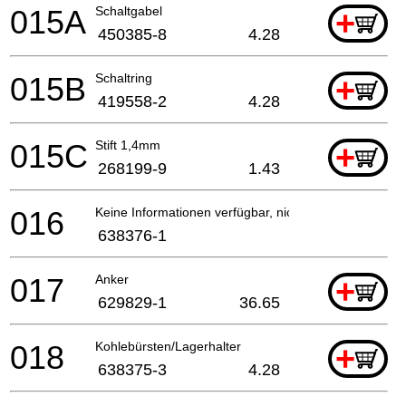
015A
Schaltgabel
+
450385-8
4.28
015B
Schaltring
+
419558-2
4.28
015C
Stift 1,4mm
+
268199-9
1.43
016
Keine Informationen verfügbar, nicht bestellbar
638376-1
017
Anker
+
629829-1
36.65
018
Kohlebürsten/Lagerhalter
+
638375-3
4.28