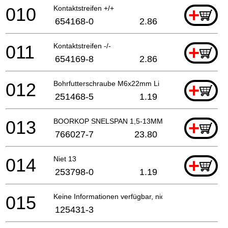
010
Kontaktstreifen +/+
+
654168-0
2.86
011
Kontaktstreifen -/-
+
654169-8
2.86
012
Bohrfutterschraube M6x22mm Li
+
251468-5
1.19
013
BOORKOP SNELSPAN 1,5-13MM
+
766027-7
23.80
014
Niet 13
+
253798-0
1.19
015
Keine Informationen verfügbar, nicht bestellbar
125431-3