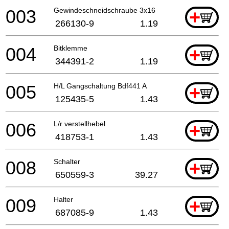
003
Gewindeschneidschraube 3x16
+
266130-9
1.19
004
Bitklemme
+
344391-2
1.19
005
H/L Gangschaltung Bdf441 A
+
125435-5
1.43
006
L/r verstellhebel
+
418753-1
1.43
008
Schalter
+
650559-3
39.27
009
Halter
+
687085-9
1.43