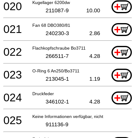
020
Kugellager 6200dw
+
211087-9
10.00
021
Fan 68 DBO380/81
+
240230-3
2.86
022
Flachkopfschraube Bo3711
+
266511-7
4.28
023
O-Ring 6 An250/Bo3711
+
213045-1
1.19
024
Druckfeder
+
346102-1
4.28
025
Keine Informationen verfügbar, nicht bestellbar
911136-9