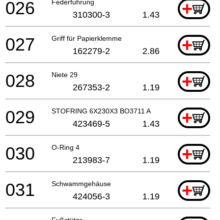
026
Federfuhrung
+
310300-3
1.43
027
Griff für Papierklemme
+
162279-2
2.86
028
Niete 29
+
267353-2
1.19
029
STOFRING 6X230X3 BO3711 A
+
423469-5
1.43
030
O-Ring 4
+
213983-7
1.19
031
Schwammgehäuse
+
424056-3
1.19
Fußstütze