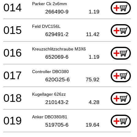
014
Parker Ck 2x6mm
+
266490-9
1.19
015
Feld DVC156L
+
629491-2
11.42
016
Kreuzschlitzschraube M3X6
+
652069-6
1.19
017
Controller DBO380
+
620G25-6
75.92
018
Kugellager 626zz
+
210143-2
4.28
019
Anker DBO380/81
+
519705-6
19.64