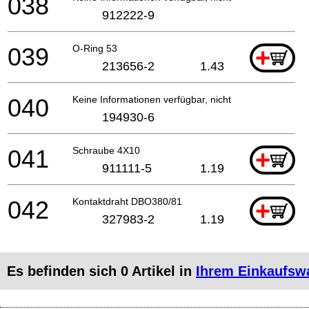
038
912222-9
039
O-Ring 53
+
213656-2
1.43
040
Keine Informationen verfügbar, nicht bestellbar
194930-6
041
Schraube 4X10
+
911111-5
1.19
042
Kontaktdraht DBO380/81
+
327983-2
1.19
Es befinden sich
0
Artikel in
Ihrem Einkaufsw