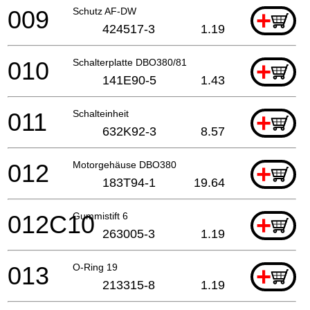
009
Schutz AF-DW
+
424517-3
1.19
010
Schalterplatte DBO380/81
+
141E90-5
1.43
011
Schalteinheit
+
632K92-3
8.57
012
Motorgehäuse DBO380
+
183T94-1
19.64
012C10
Gummistift 6
+
263005-3
1.19
013
O-Ring 19
+
213315-8
1.19