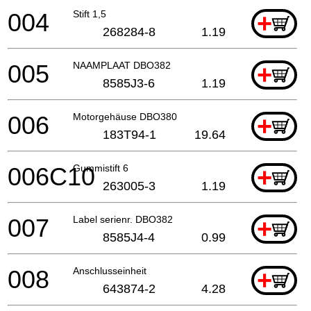
004
Stift 1,5
+
268284-8
1.19
005
NAAMPLAAT DBO382
+
8585J3-6
1.19
006
Motorgehäuse DBO380
+
183T94-1
19.64
006C10
Gummistift 6
+
263005-3
1.19
007
Label serienr. DBO382
+
8585J4-4
0.99
008
Anschlusseinheit
+
643874-2
4.28