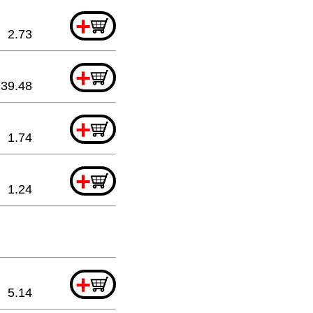
+
2.73
+
39.48
+
1.74
+
1.24
+
5.14