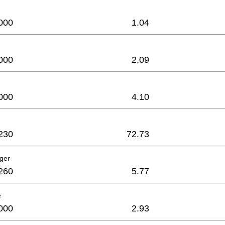
000
1.04
000
2.09
000
4.10
230
72.73
ager
260
5.77
e
000
2.93