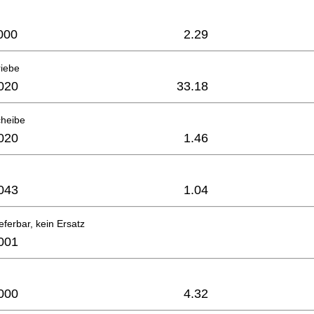
000
2.29
riebe
020
33.18
cheibe
020
1.46
043
1.04
eferbar, kein Ersatz
001
000
4.32