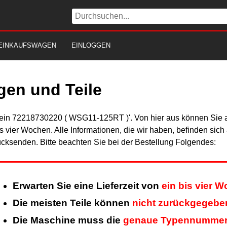
EINKAUFSWAGEN
EINLOGGEN
en und Teile
Fein 72218730220 ( WSG11-125RT )'. Von hier aus können Sie al
is vier Wochen. Alle Informationen, die wir haben, befinden sic
cksenden. Bitte beachten Sie bei der Bestellung Folgendes:
Erwarten Sie eine Lieferzeit von
ein bis vier 
Die meisten Teile können
nicht zurückgegebe
Die Maschine muss die
genaue Typennumme