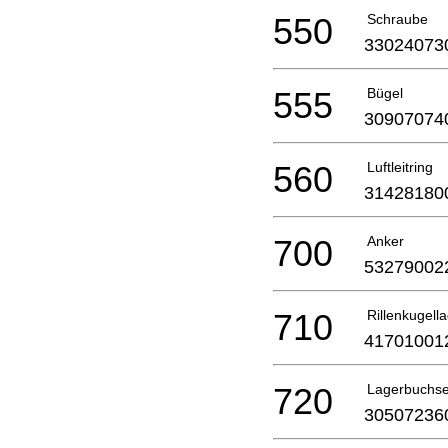
550
Schraube
33024073
555
Bügel
30907074
560
Luftleitring
31428180
700
Anker
53279002
710
Rillenkugell
41701001
720
Lagerbuchs
30507236