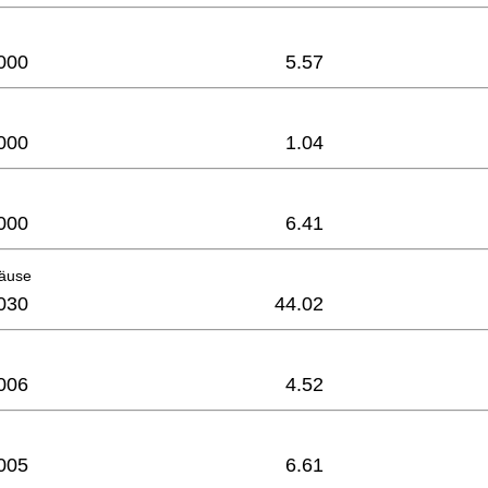
000
5.57
000
1.04
000
6.41
äuse
030
44.02
006
4.52
005
6.61