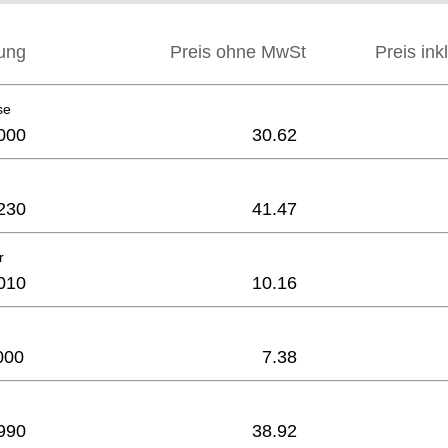
ung
Preis ohne MwSt
Preis ink
se
000
30.62
230
41.47
r
010
10.16
000
7.38
990
38.92