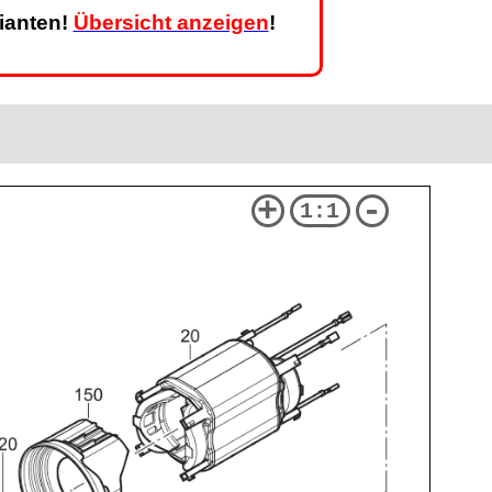
rianten!
Übersicht anzeigen
!
+
-
1:1