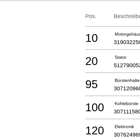
Pos.
Beschreib
10
Motorgehäu
31903225
20
Stator
51279005
95
Bürstenhalte
30712096
100
Kohlebürste
30711158
120
Elektronik
30762496