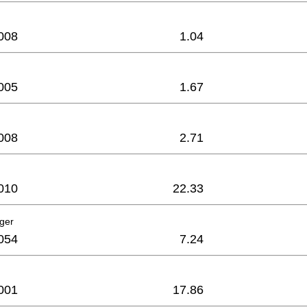
008
1.04
005
1.67
008
2.71
010
22.33
ager
054
7.24
001
17.86