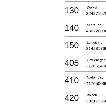
130
Deckel
32427157
140
Schraube
43072000
150
Luftleitring
31428179
405
Getriebegeh
31206146
410
Nadelhülse
41705006
420
Bolzen
30217335