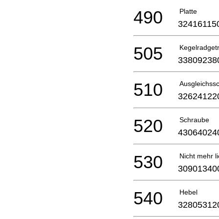
490
Platte
32416115
505
Kegelradget
33809238
510
Ausgleichss
32624122
520
Schraube
43064024
530
Nicht mehr li
30901340
540
Hebel
32805312