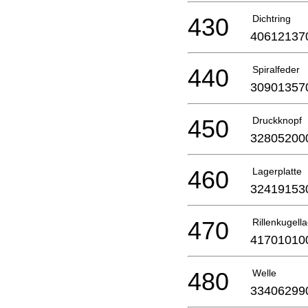
430
Dichtring
40612137
440
Spiralfeder
30901357
450
Druckknopf
32805200
460
Lagerplatte
32419153
470
Rillenkugell
41701010
480
Welle
33406299