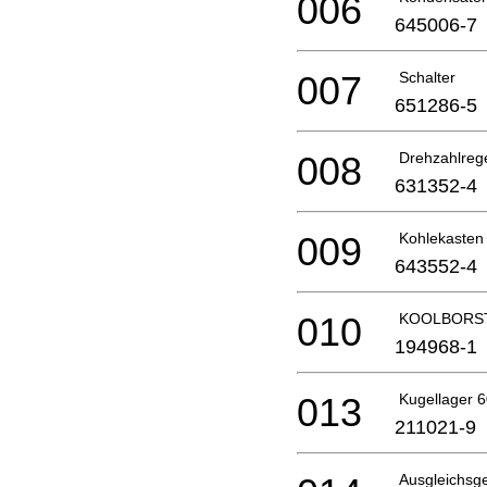
006
645006-7
007
Schalter
651286-5
008
Drehzahlreg
631352-4
009
Kohlekasten
643552-4
010
KOOLBORST
194968-1
013
Kugellager 6
211021-9
Ausgleichsg