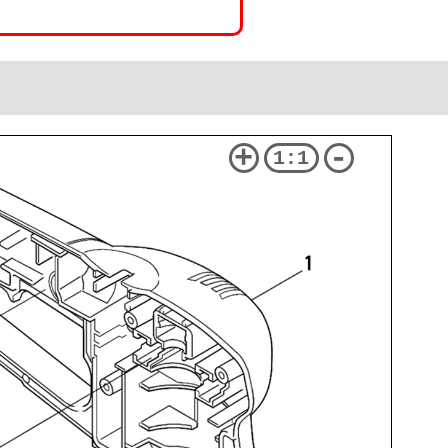
+
-
1:1