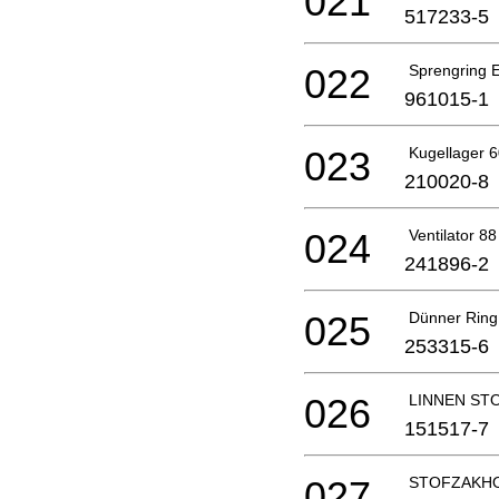
021
517233-5
022
Sprengring 
961015-1
023
Kugellager 
210020-8
024
Ventilator 88
241896-2
025
Dünner Ring
253315-6
026
LINNEN ST
151517-7
027
STOFZAKH