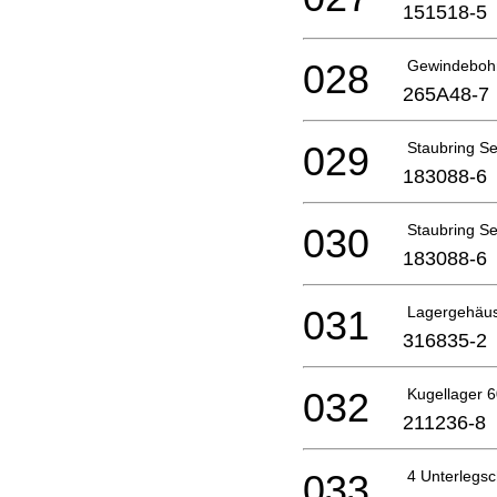
151518-5
028
Gewindeboh
265A48-7
029
Staubring Se
183088-6
030
Staubring Se
183088-6
031
Lagergehäu
316835-2
032
Kugellager 
211236-8
033
4 Unterlegs