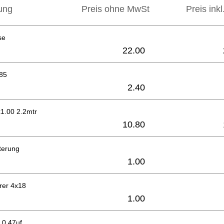
ung
Preis ohne MwSt
Preis ink
se
22.00
-85
2.40
1.00 2.2mtr
10.80
terung
1.00
rer 4x18
1.00
 0,47uf