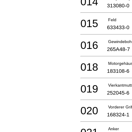
014
313080-0
015
Feld
633433-0
016
Gewindeboh
265A48-7
018
Motorgehäu
183108-6
019
Vierkantmut
252045-6
020
Vorderer Gri
168324-1
Anker