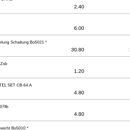
2.40
6.00
elung Schaltung Bo5021 *
30.80
 Zsb
1.20
EL SET CB-64 A
4.80
07llb
4.80
ewicht Bo5010 *