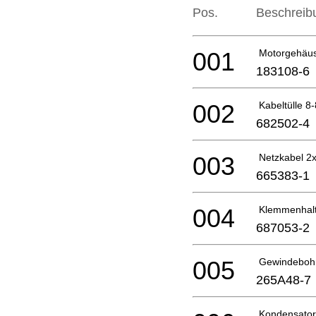
Pos.
Beschreib
001
Motorgehäu
183108-6
002
Kabeltülle 8
682502-4
003
Netzkabel 2x
665383-1
004
Klemmenhal
687053-2
005
Gewindeboh
265A48-7
Kondensator