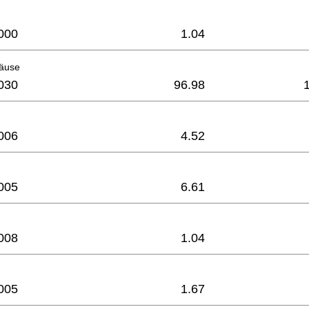
000
1.04
äuse
030
96.98
006
4.52
005
6.61
008
1.04
005
1.67