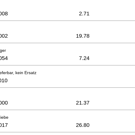
008
2.71
002
19.78
ager
054
7.24
eferbar, kein Ersatz
010
000
21.37
riebe
017
26.80