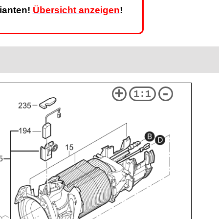
rianten!
Übersicht anzeigen
!
+
-
1:1