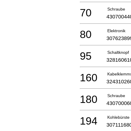
70
Schraube
43070044
80
Elektronik
30762389
95
Schaltknopf
32816061
160
Kabelklemm
32431026
180
Schraube
43070006
194
Kohlebürste
30711168