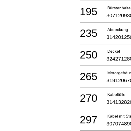
195
Bürstenhalte
30712093
235
Abdeckung
31420125
250
Deckel
32427128
265
Motorgehäu
31912067
270
Kabeltülle
31413282
297
Kabel mit St
30707489