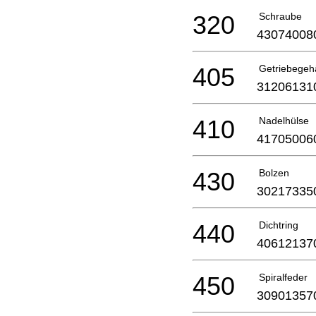
320
Schraube
43074008
405
Getriebegeh
31206131
410
Nadelhülse
41705006
430
Bolzen
30217335
440
Dichtring
40612137
450
Spiralfeder
30901357