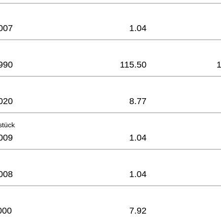
007
1.04
990
115.50
020
8.77
stück
009
1.04
008
1.04
000
7.92