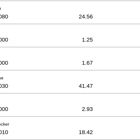
r
080
24.56
000
1.25
000
1.67
se
030
41.47
000
2.93
ecker
010
18.42