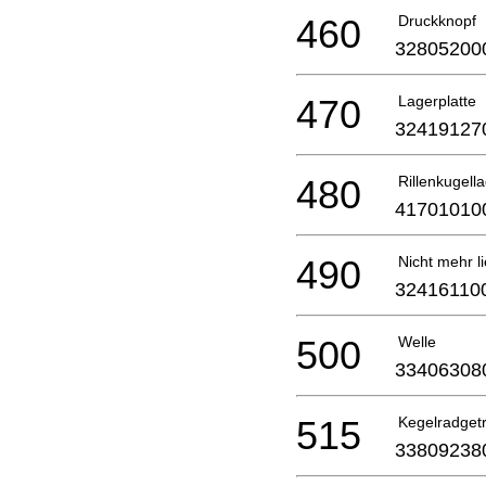
460
Druckknopf
32805200
470
Lagerplatte
32419127
480
Rillenkugell
41701010
490
Nicht mehr li
32416110
500
Welle
33406308
515
Kegelradget
33809238