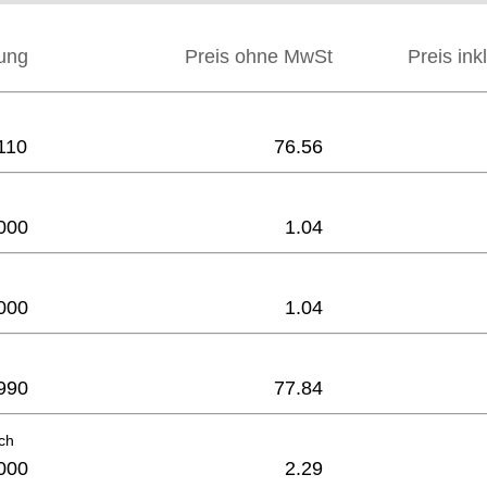
ung
Preis ohne MwSt
Preis ink
110
76.56
000
1.04
000
1.04
990
77.84
uch
000
2.29