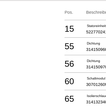
Pos.
Beschreib
15
Statoreinheit
52277024
55
Dichtung
31415096
56
Dichtung
31415097
60
Schaltmodul
30701260
65
Isolierschla
31413234