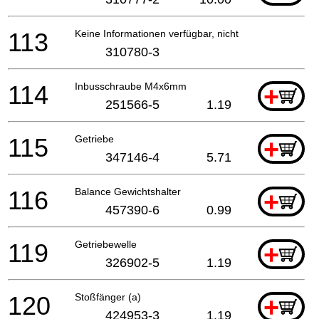
113
Keine Informationen verfügbar, nicht bestellbar
310780-3
114
Inbusschraube M4x6mm
+
251566-5
1.19
115
Getriebe
+
347146-4
5.71
116
Balance Gewichtshalter
+
457390-6
0.99
119
Getriebewelle
+
326902-5
1.19
120
Stoßfänger (a)
+
424953-3
1.19