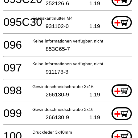
252126-6
1.19
095C30
Sechskantmutter M4
+
931102-0
1.19
096
Keine Informationen verfügbar, nicht bestellbar
853C65-7
097
Keine Informationen verfügbar, nicht bestellbar
911173-3
098
Gewindeschneidschraube 3x16
+
266130-9
1.19
099
Gewindeschneidschraube 3x16
+
266130-9
1.19
100
Druckfeder 3x40mm
+