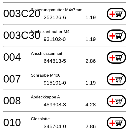
003C20
Sicherungsmutter M4x7mm
+
252126-6
1.19
003C30
Sechskantmutter M4
+
931102-0
1.19
004
Anschlusseinheit
+
644813-5
2.86
007
Schraube M4x6
+
915101-0
1.19
008
Abdeckkappe A
+
459308-3
4.28
010
Gleitplatte
+
345704-0
2.86