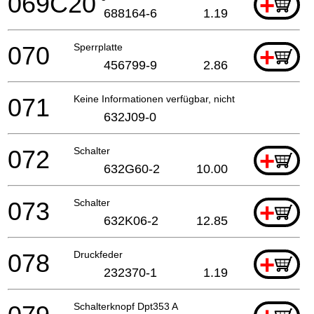
069C20
+
688164-6
1.19
070
Sperrplatte
+
456799-9
2.86
071
Keine Informationen verfügbar, nicht bestellbar
632J09-0
072
Schalter
+
632G60-2
10.00
073
Schalter
+
632K06-2
12.85
078
Druckfeder
+
232370-1
1.19
Schalterknopf Dpt353 A