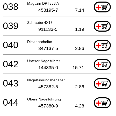
038
Magazin DPT353 A
+
458195-7
7.14
039
Schraube 4X18
+
911133-5
1.19
040
Distanzscheibe
+
347137-5
2.86
042
Unterer Nagelführer
+
144335-0
15.71
043
Nagelführungsbehälter
+
457382-5
2.86
044
Obere Nagelführung
+
457380-9
4.28