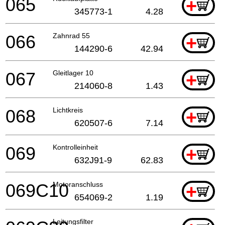
065
+
345773-1
4.28
066
Zahnrad 55
+
144290-6
42.94
067
Gleitlager 10
+
214060-8
1.43
068
Lichtkreis
+
620507-6
7.14
069
Kontrolleinheit
+
632J91-9
62.83
069C10
Motoranschluss
+
654069-2
1.19
Leitungsfilter