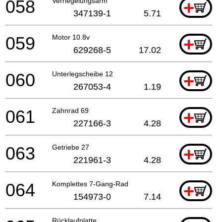
058
Verriegelungsarm
+
347139-1
5.71
059
Motor 10.8v
+
629268-5
17.02
060
Unterlegscheibe 12
+
267053-4
1.19
061
Zahnrad 69
+
227166-3
4.28
063
Getriebe 27
+
221961-3
4.28
064
Komplettes 7-Gang-Rad
+
154973-0
7.14
Rücklaufplatte