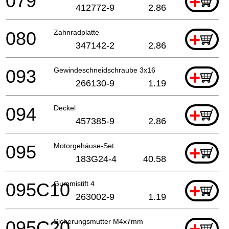
079
+
412772-9
2.86
080
Zahnradplatte
+
347142-2
2.86
093
Gewindeschneidschraube 3x16
+
266130-9
1.19
094
Deckel
+
457385-9
2.86
095
Motorgehäuse-Set
+
183G24-4
40.58
095C10
Gummistift 4
+
263002-9
1.19
095C20
Sicherungsmutter M4x7mm
+