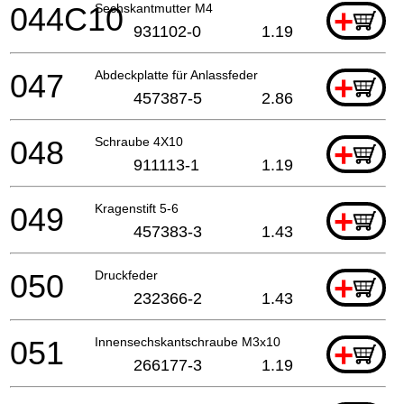
044C10
Sechskantmutter M4
+
931102-0
1.19
047
Abdeckplatte für Anlassfeder
+
457387-5
2.86
048
Schraube 4X10
+
911113-1
1.19
049
Kragenstift 5-6
+
457383-3
1.43
050
Druckfeder
+
232366-2
1.43
051
Innensechskantschraube M3x10
+
266177-3
1.19