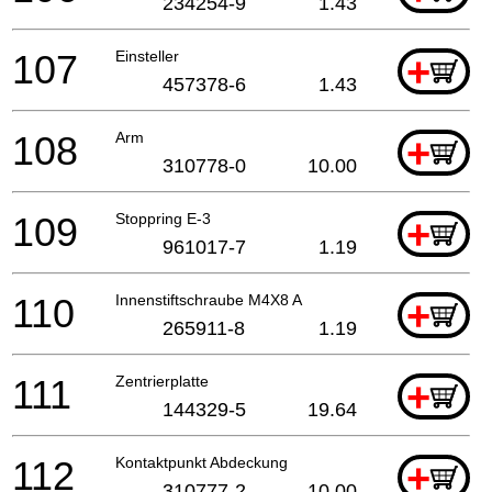
234254-9
1.43
107
Einsteller
+
457378-6
1.43
108
Arm
+
310778-0
10.00
109
Stoppring E-3
+
961017-7
1.19
110
Innenstiftschraube M4X8 A
+
265911-8
1.19
111
Zentrierplatte
+
144329-5
19.64
112
Kontaktpunkt Abdeckung
+
310777-2
10.00