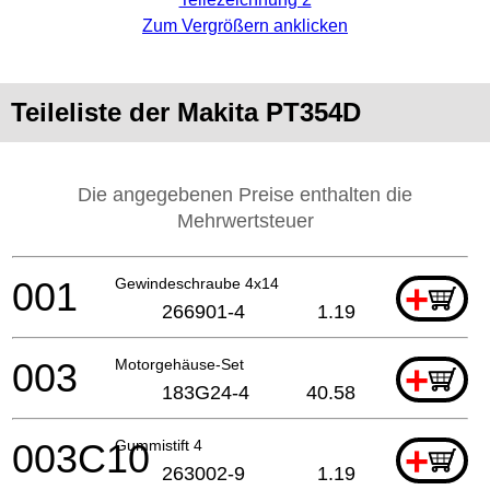
Zum Vergrößern anklicken
Teileliste der Makita PT354D
Die angegebenen Preise enthalten die
Mehrwertsteuer
001
Gewindeschraube 4x14
+
266901-4
1.19
003
Motorgehäuse-Set
+
183G24-4
40.58
003C10
Gummistift 4
+
263002-9
1.19