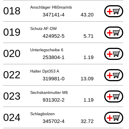
018
Anschläger H60ma/mb
+
347141-4
43.20
019
Schutz AF-DW
+
424952-5
5.71
020
Unterlegscheibe 6
+
253804-1
1.19
022
Halter Dpt353 A
+
319981-0
13.09
023
Sechskantmutter M6
+
931302-2
1.19
024
Schlagbolzen
+
345702-4
32.72