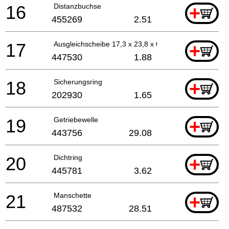
16
Distanzbuchse
+
455269
2.51
17
Ausgleichscheibe 17,3 x 23,8 x 0,6 mm
+
447530
1.88
18
Sicherungsring
+
202930
1.65
19
Getriebewelle
+
443756
29.08
20
Dichtring
+
445781
3.62
21
Manschette
+
487532
28.51