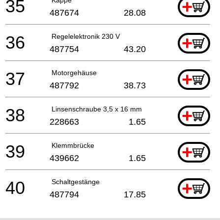
35
+
487674
28.08
36
Regelelektronik 230 V
+
487754
43.20
37
Motorgehäuse
+
487792
38.73
38
Linsenschraube 3,5 x 16 mm
+
228663
1.65
39
Klemmbrücke
+
439662
1.65
40
Schaltgestänge
+
487794
17.85