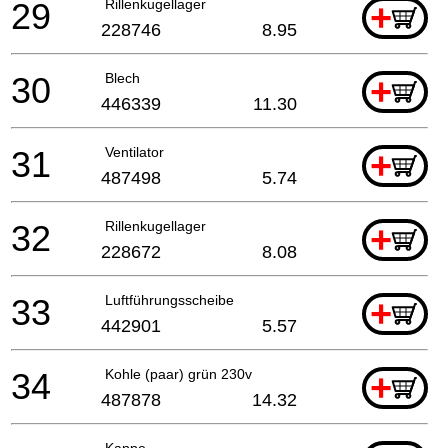
29
Rillenkugellager
+
228746
8.95
30
Blech
+
446339
11.30
31
Ventilator
+
487498
5.74
32
Rillenkugellager
+
228672
8.08
33
Luftführungsscheibe
+
442901
5.57
34
Kohle (paar) grün 230v
+
487878
14.32
Kappe