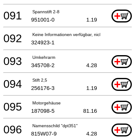
091
Spannstift 2-8
+
951001-0
1.19
092
Keine Informationen verfügbar, nicht bestellbar
324923-1
093
Umkehrarm
+
345708-2
4.28
094
Stift 2,5
+
256176-3
1.19
095
Motorgehäuse
+
187098-5
81.16
096
Namensschild "dpt351"
+
815W07-9
4.28