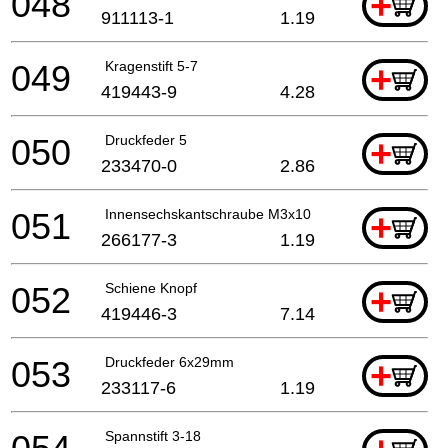
048
+
911113-1
1.19
049
Kragenstift 5-7
+
419443-9
4.28
050
Druckfeder 5
+
233470-0
2.86
051
Innensechskantschraube M3x10
+
266177-3
1.19
052
Schiene Knopf
+
419446-3
7.14
053
Druckfeder 6x29mm
+
233117-6
1.19
Spannstift 3-18