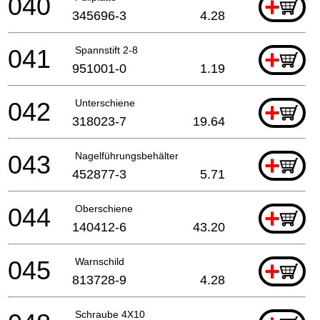
040
+
345696-3
4.28
041
Spannstift 2-8
+
951001-0
1.19
042
Unterschiene
+
318023-7
19.64
043
Nagelführungsbehälter
+
452877-3
5.71
044
Oberschiene
+
140412-6
43.20
045
Warnschild
+
813728-9
4.28
Schraube 4X10