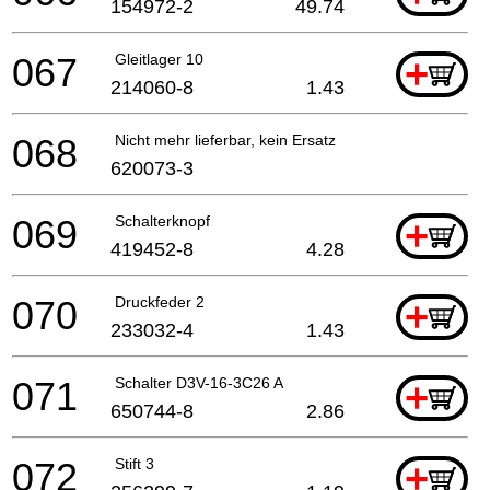
154972-2
49.74
067
Gleitlager 10
+
214060-8
1.43
068
Nicht mehr lieferbar, kein Ersatz
620073-3
069
Schalterknopf
+
419452-8
4.28
070
Druckfeder 2
+
233032-4
1.43
071
Schalter D3V-16-3C26 A
+
650744-8
2.86
072
Stift 3
+