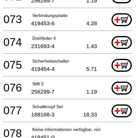
256299-7
1.19
073
Verbindungsplatte
+
419453-6
4.28
074
Drehfeder 4
+
231693-4
1.43
075
Sicherheitsschalter
+
419454-4
5.71
076
Stift 3
+
256299-7
1.19
077
Schaltknopf Set
+
188168-3
18.33
078
Keine Informationen verfügbar, nicht bestellbar
419451-0