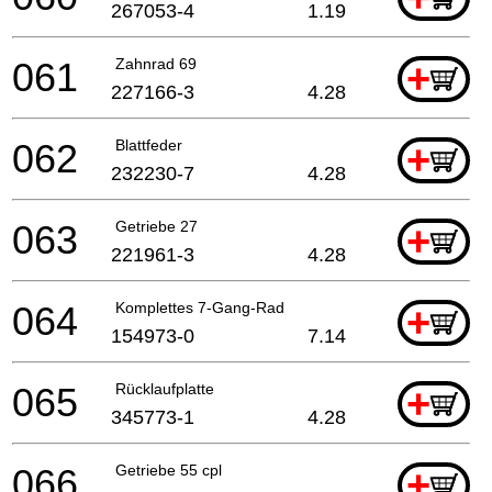
267053-4
1.19
061
Zahnrad 69
+
227166-3
4.28
062
Blattfeder
+
232230-7
4.28
063
Getriebe 27
+
221961-3
4.28
064
Komplettes 7-Gang-Rad
+
154973-0
7.14
065
Rücklaufplatte
+
345773-1
4.28
066
Getriebe 55 cpl
+