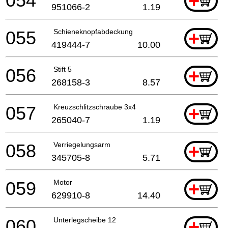
054
+
951066-2
1.19
055
Schieneknopfabdeckung
+
419444-7
10.00
056
Stift 5
+
268158-3
8.57
057
Kreuzschlitzschraube 3x4
+
265040-7
1.19
058
Verriegelungsarm
+
345705-8
5.71
059
Motor
+
629910-8
14.40
060
Unterlegscheibe 12
+