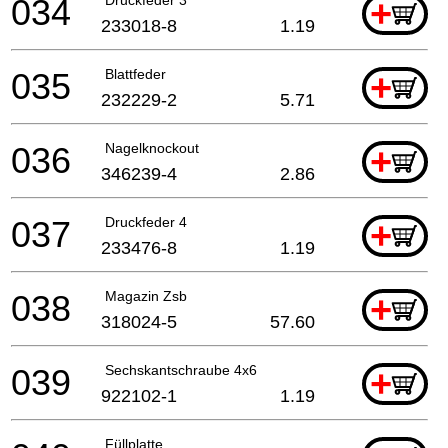
034
+
233018-8
1.19
035
Blattfeder
+
232229-2
5.71
036
Nagelknockout
+
346239-4
2.86
037
Druckfeder 4
+
233476-8
1.19
038
Magazin Zsb
+
318024-5
57.60
039
Sechskantschraube 4x6
+
922102-1
1.19
Füllplatte