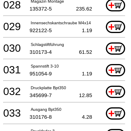
028
Magazin Montage
+
135372-5
235.62
029
Innensechskantschraube M4x14
+
922122-5
1.19
030
Schlagstiftführung
+
310173-4
61.52
031
Spannstift 3-10
+
951054-9
1.19
032
Druckplatte Bpt350
+
345699-7
12.85
033
Ausgang Bpt350
+
310176-8
4.28
Druckfeder 3