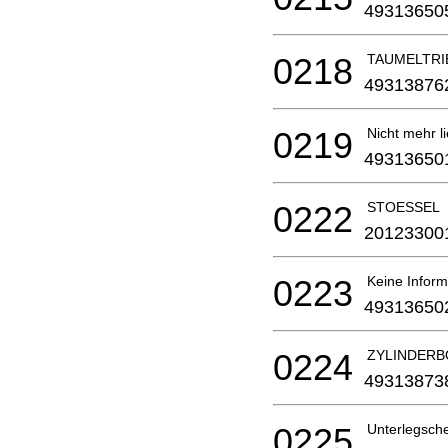
49313650
0218
TAUMELTRI
49313876
0219
Nicht mehr li
49313650
0222
STOESSEL
20123300
0223
Keine Inform
49313650
0224
ZYLINDERB
49313873
0225
Unterlegschei