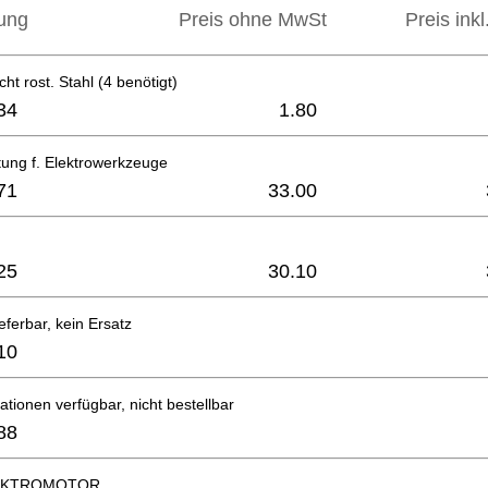
ung
Preis ohne MwSt
Preis ink
ht rost. Stahl (4 benötigt)
34
1.80
tung f. Elektrowerkzeuge
71
33.00
25
30.10
eferbar, kein Ersatz
10
ationen verfügbar, nicht bestellbar
88
LEKTROMOTOR