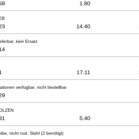
58
1.80
EB
23
14.40
eferbar, kein Ersatz
14
1
17.11
ationen verfügbar, nicht bestellbar
29
OLZEN
81
5.40
be, nicht rost. Stahl (2 benötigt)