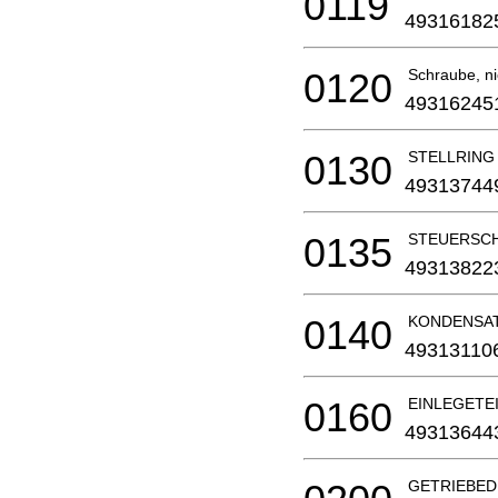
0119
49316182
0120
Schraube, nic
49316245
0130
STELLRING
49313744
0135
STEUERSC
49313822
0140
KONDENSATO
49313110
0160
EINLEGETE
49313644
GETRIEBED