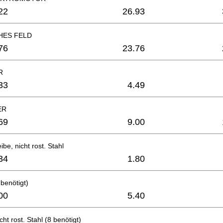
22
26.93
HES FELD
76
23.76
R
33
4.49
ER
69
9.00
be, nicht rost. Stahl
34
1.80
benötigt)
00
5.40
ht rost. Stahl (8 benötigt)