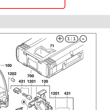
+
-
1:1