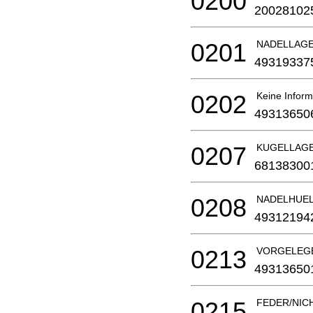
0200
20028102
0201
NADELLAG
49319337
0202
Keine Inform
49313650
0207
KUGELLAGER
68138300
0208
NADELHUE
49312194
0213
VORGELEG
49313650
0215
FEDER/NIC