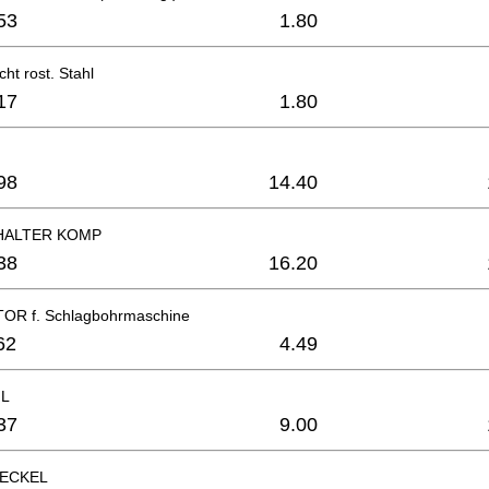
53
1.80
ht rost. Stahl
17
1.80
98
14.40
HALTER KOMP
38
16.20
R f. Schlagbohrmaschine
62
4.49
IL
37
9.00
ECKEL