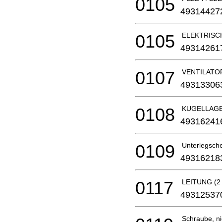
0105
49314427
0105
ELEKTRISC
49314261
0107
VENTILATO
49313306
0108
KUGELLAG
49316241
0109
Unterlegschei
49316218
0117
LEITUNG (2 
49312537
Schraube, nic