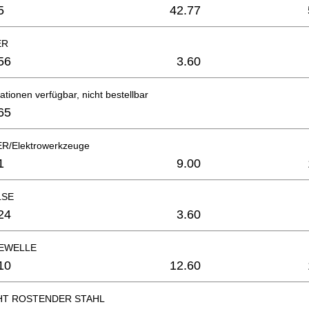
5
42.77
ER
56
3.60
ationen verfügbar, nicht bestellbar
65
/Elektrowerkzeuge
1
9.00
LSE
24
3.60
EWELLE
10
12.60
HT ROSTENDER STAHL