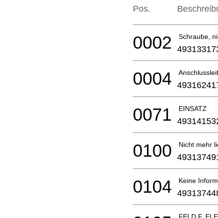
Pos.
Beschreib
0002
Schraube, nic
49313317
0004
Anschlusslei
49316241
0071
EINSATZ
49314153
0100
Nicht mehr li
49313749
0104
Keine Inform
49313744
FELD F. E