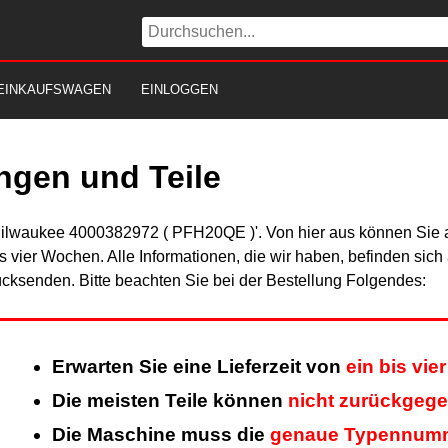
EINKAUFSWAGEN
EINLOGGEN
ngen und Teile
Milwaukee 4000382972 ( PFH20QE )'. Von hier aus können Sie al
is vier Wochen. Alle Informationen, die wir haben, befinden sic
cksenden. Bitte beachten Sie bei der Bestellung Folgendes:
Erwarten Sie eine Lieferzeit von
ein bis vi
Die meisten Teile können
nicht zurückgeg
Die Maschine muss die
genaue Typennum