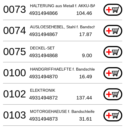
0073
HALTERUNG aus Metall f. AKKU-BANDSCHLEIF
+
4931494866
104.46
0074
AUSLOESEHEBEL, Stahl f. Bandschl.
+
4931494867
17.87
0075
DECKEL-SET
+
4931494868
9.00
0100
HANDGRIFFHAELFTE f. Bandschleifer
+
4931494870
16.49
0102
ELEKTRONIK
+
4931494872
137.44
0103
MOTORGEHAEUSE f. Bandschleifer
+
4931494873
31.61