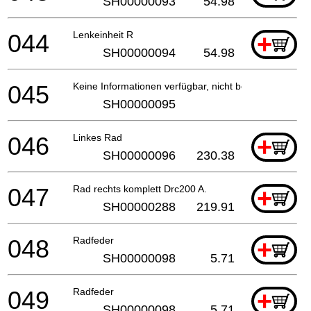
SH00000093
54.98
044
Lenkeinheit R
+
SH00000094
54.98
045
Keine Informationen verfügbar, nicht bestellbar
SH00000095
046
Linkes Rad
+
SH00000096
230.38
047
Rad rechts komplett Drc200 A.
+
SH00000288
219.91
048
Radfeder
+
SH00000098
5.71
049
Radfeder
+
SH00000098
5.71