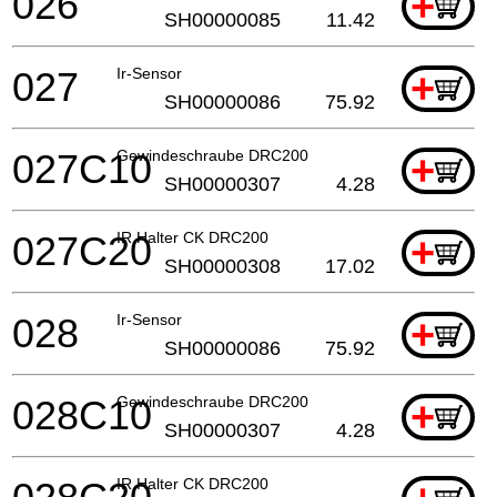
026
+
SH00000085
11.42
027
Ir-Sensor
+
SH00000086
75.92
027C10
Gewindeschraube DRC200
+
SH00000307
4.28
027C20
IR Halter CK DRC200
+
SH00000308
17.02
028
Ir-Sensor
+
SH00000086
75.92
028C10
Gewindeschraube DRC200
+
SH00000307
4.28
IR Halter CK DRC200