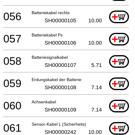
056
Batteriekabel rechts
+
SH00000105
10.00
057
Batteriekabel Ps
+
SH00000106
10.00
058
Batteriesignalkabel
+
SH00000107
5.71
059
Erdungskabel der Batterie
+
SH00000108
7.14
060
Achsenkabel
+
SH00000109
7.14
061
Sensor-Kabel L (Sicherheits)
+
SH00000242
10.00