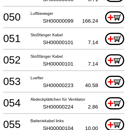
050
Luftbeweger
+
SH00000099
166.24
051
Stoßfänger Kabel
+
SH00000101
7.14
052
Stoßfänger Kabel
+
SH00000101
7.14
053
Luefter
+
SH00000223
40.58
054
Abdeckplättchen für Ventilator
+
SH00000224
2.86
055
Batteriekabel links
+
SH00000104
10.00