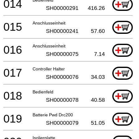
014
+
SH00000291
416.26
015
Anschlusseinheit
+
SH00000241
57.60
016
Anschlusseinheit
+
SH00000075
7.14
017
Controller Halter
+
SH00000076
34.03
018
Bedienfeld
+
SH00000078
40.58
019
Batterie Pwd Drc200
+
SH00000079
51.05
Isolierplatte