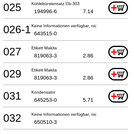
025
Kohlebürstensatz Cb-303
+
194996-6
7.14
026-1
Keine Informationen verfügbar, nicht bestellbar
643515-0
027
Etikett Makita
+
819063-3
2.86
029
Etikett Makita
+
819063-3
2.86
031
Kondensator
+
645253-0
5.71
032
Keine Informationen verfügbar, nicht bestellbar
650510-3