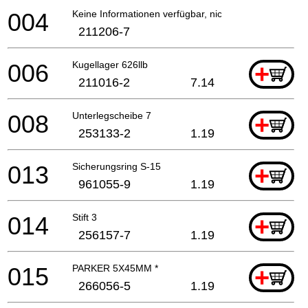
004
Keine Informationen verfügbar, nicht bestellbar
211206-7
006
Kugellager 626llb
+
211016-2
7.14
008
Unterlegscheibe 7
+
253133-2
1.19
013
Sicherungsring S-15
+
961055-9
1.19
014
Stift 3
+
256157-7
1.19
015
PARKER 5X45MM *
+
266056-5
1.19