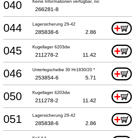
040
Keine Informationen verfügbar, nicht bestellbar
266281-8
044
Lagersicherung 29-42
+
285838-6
2.86
045
Kugellager 6203dw
+
211278-2
11.42
046
Unterlegscheibe 30 Hr1830/20 *
+
253854-6
5.71
050
Kugellager 6203dw
+
211278-2
11.42
051
Lagersicherung 29-42
+
285838-6
2.86
Keil 4 *