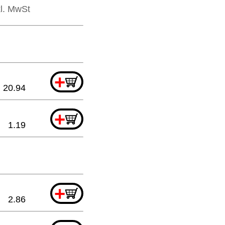
kl. MwSt
+
20.94
+
1.19
+
2.86