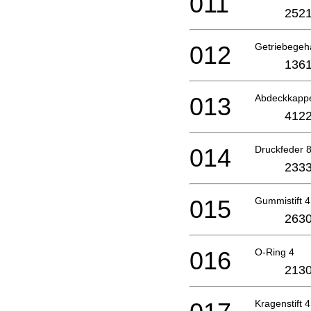
011
2521
012
Getriebegeh
1361
013
Abdeckkapp
4122
014
Druckfeder 
2333
015
Gummistift 4
2630
016
O-Ring 4
2130
Kragenstift