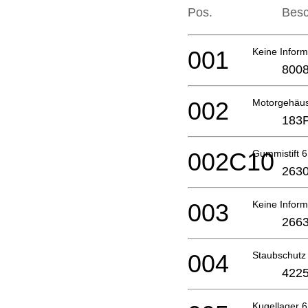
Pos.
Besc
001
Keine Inform
800
002
Motorgehäu
183
002C10
Gummistift 6
2630
003
Keine Inform
2663
004
Staubschutz
4225
Kugellager 