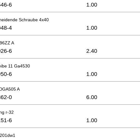
46-6
1.00
neidende Schraube 4x40
48-4
1.00
696ZZ A
26-6
2.40
eibe 11 Ga4530
50-6
1.00
 DGA505 A
62-0
6.00
ng r-32
51-6
1.00
6201dw1