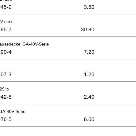
45-2
3.60
V serie
95-7
30.80
äusedeckel GA-40V-Serie
90-4
7.20
07-3
1.20
29llb
42-8
2.40
GA-40V Serie
76-5
6.00