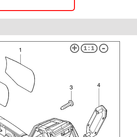
+
-
1:1