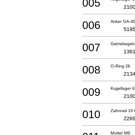
005
2100
006
Anker GA-40
5195
007
Getriebegeh
1361
008
O-Ring 26
2134
009
Kugellager 6
2100
010
Zahnrad 10 
2269
Mutter M6