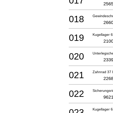
017
2565
018
Gewindesch
2660
019
Kugellager 
2100
020
Unterlegsch
2339
021
Zahnrad 37
2268
022
Sicherungsri
9621
023
Kugellager 