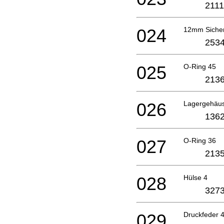
2111
024
12mm Sicher
2534
025
O-Ring 45
2136
026
Lagergehäu
1362
027
O-Ring 36
2135
028
Hülse 4
3273
029
Druckfeder 