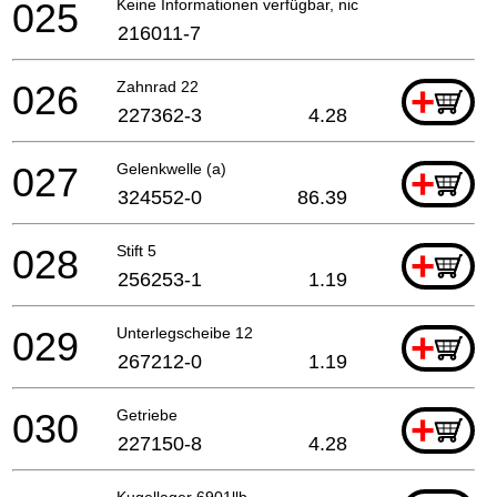
025
Keine Informationen verfügbar, nicht bestellbar
216011-7
026
Zahnrad 22
+
227362-3
4.28
027
Gelenkwelle (a)
+
324552-0
86.39
028
Stift 5
+
256253-1
1.19
029
Unterlegscheibe 12
+
267212-0
1.19
030
Getriebe
+
227150-8
4.28
Kugellager 6901llb