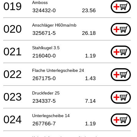
019
Amboss
+
324432-0
23.56
020
Anschläger H60ma/mb
+
325671-5
26.18
021
Stahlkugel 3.5
+
216040-0
1.19
022
Flache Unterlegscheibe 24
+
267175-0
1.43
023
Druckfeder 25
+
234337-5
7.14
024
Unterlegscheibe 14
+
267766-7
1.19