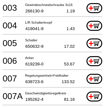
003
Gewindeschneidschraube 3x16
+
266130-9
1.19
004
L/R Schalterknopf
+
419041-9
1.43
005
Schalter
+
650632-9
17.02
006
Anker
+
619239-0
53.67
007
Regelungseinheit+Feldhalter
+
638723-6
133.52
007A
Geschwindigkeitsregelkreis
+
195262-4
81.16