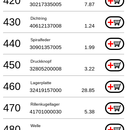
420
+
30217335005
7.87
430
Dichtring
+
40612137008
1.24
440
Spiralfeder
+
30901357005
1.99
450
Druckknopf
+
32805200008
3.22
460
Lagerplatte
+
32419157000
28.85
470
Rillenkugellager
+
41701000030
5.38
480
Welle
+