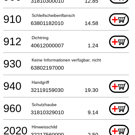
31810300010
12.85
910
Schleifscheibenflansch
+
63801182010
14.58
912
Dichtring
+
40612000007
1.24
930
Keine Informationen verfügbar, nicht bestellbar
63802197000
940
Handgriff
+
32119159030
19.30
960
Schutzhaube
+
31810329010
9.14
2020
Hinweisschild
+
32217560000
2.50