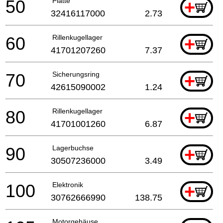
50
Platte
+
32416117000
2.73
60
Rillenkugellager
+
41701207260
7.37
70
Sicherungsring
+
42615090002
1.24
80
Rillenkugellager
+
41701001260
6.87
90
Lagerbuchse
+
30507236000
3.49
100
Elektronik
+
30762666990
138.75
Motorgehäuse