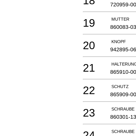
18
720959-0
19
MUTTER
860083-0
20
KNOPF
942895-0
21
HALTERUN
865910-0
22
SCHUTZ
865909-0
23
SCHRAUBE
860301-1
24
SCHRAUBE