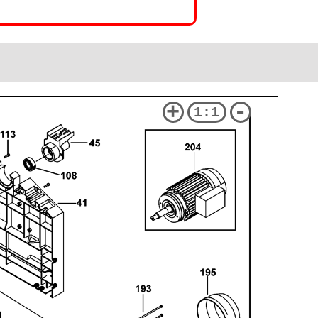
+
-
1:1