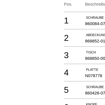
Pos.
Beschreib
1
SCHRAUBE
860084-0
2
ABDECKUN
868852-0
3
TISCH
868850-0
4
PLATTE
N078778
5
SCHRAUBE
860428-0
KNOPF