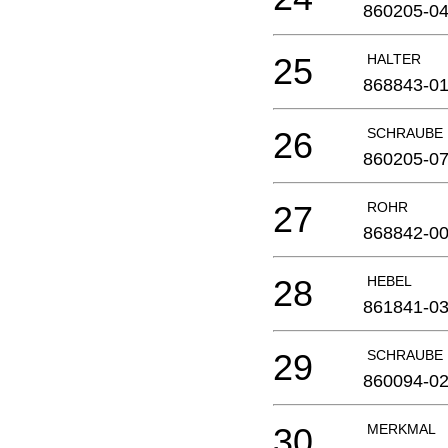
860205-0
25
HALTER
868843-0
26
SCHRAUBE
860205-0
27
ROHR
868842-0
28
HEBEL
861841-0
29
SCHRAUBE
860094-0
30
MERKMAL