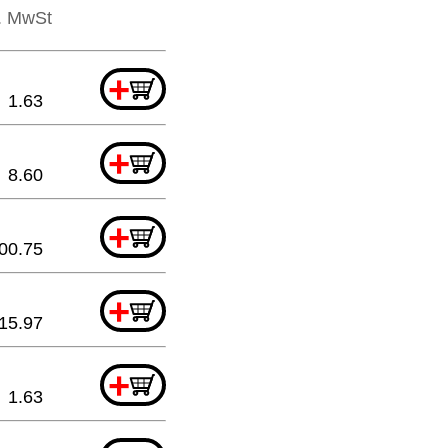
l. MwSt
+
1.63
+
8.60
+
00.75
+
15.97
+
1.63