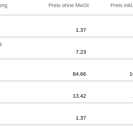
ung
Preis ohne MwSt
Preis ink
7
1.37
G
1
7.23
0
84.66
1
13.42
7
1.37