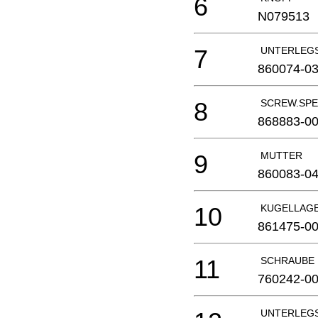
6
N079513
7
UNTERLEG
860074-0
8
SCREW.SPE
868883-0
9
MUTTER
860083-0
10
KUGELLAG
861475-0
11
SCHRAUBE
760242-0
UNTERLEG