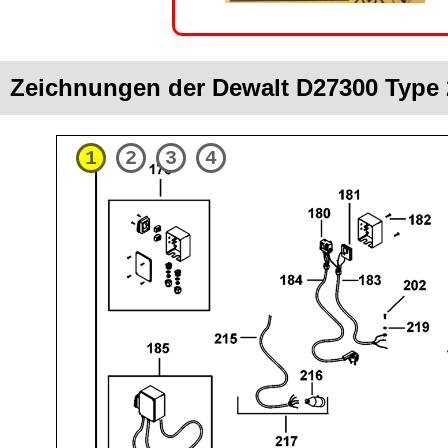
Zeichnungen der Dewalt D27300 Type 
1
2
3
4