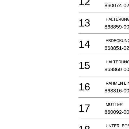
12
860074-0
13
HALTERUN
868859-0
14
ABDECKUN
868851-0
15
HALTERUN
868860-0
16
RAHMEN LI
868816-0
17
MUTTER
860092-0
UNTERLEG