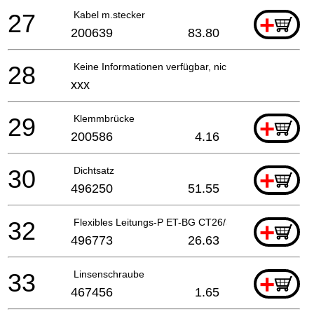
27
Kabel m.stecker
+
200639
83.80
28
Keine Informationen verfügbar, nicht bestellbar
xxx
29
Klemmbrücke
+
200586
4.16
30
Dichtsatz
+
496250
51.55
32
Flexibles Leitungs-P ET-BG CT26/36 USA
+
496773
26.63
33
Linsenschraube
+
467456
1.65