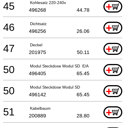
45
Kohlesatz 220-240v
+
496268
44.78
46
Dichtsatz
+
496256
26.06
47
Deckel
+
201975
50.11
50
Modul Steckdose Modul SD E/A
+
496405
65.45
50
Modul Steckdose Modul SD
+
496142
65.45
51
Kabelbaum
+
200889
28.80