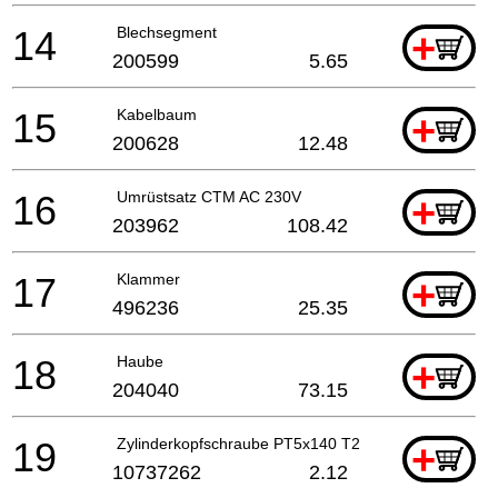
14
Blechsegment
+
200599
5.65
15
Kabelbaum
+
200628
12.48
16
Umrüstsatz CTM AC 230V
+
203962
108.42
17
Klammer
+
496236
25.35
18
Haube
+
204040
73.15
19
Zylinderkopfschraube PT5x140 T25 ET-BG
+
10737262
2.12