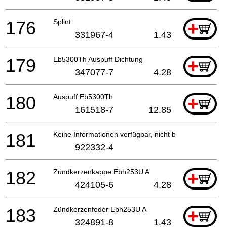
176
Splint
+
331967-4
1.43
179
Eb5300Th Auspuff Dichtung
+
347077-7
4.28
180
Auspuff Eb5300Th
+
161518-7
12.85
181
Keine Informationen verfügbar, nicht bestellbar
922332-4
182
Zündkerzenkappe Ebh253U A
+
424105-6
4.28
183
Zündkerzenfeder Ebh253U A
+
324891-8
1.43