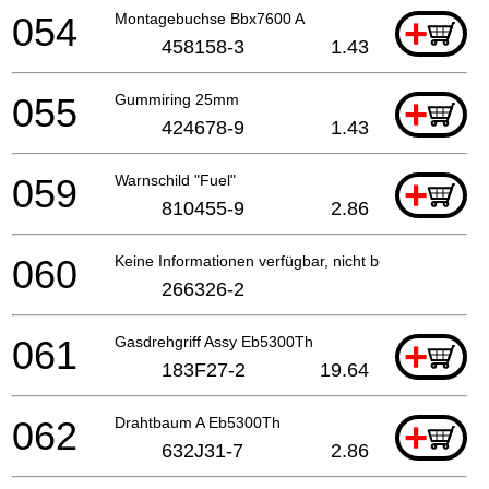
054
Montagebuchse Bbx7600 A
+
458158-3
1.43
055
Gummiring 25mm
+
424678-9
1.43
059
Warnschild "Fuel"
+
810455-9
2.86
060
Keine Informationen verfügbar, nicht bestellbar
266326-2
061
Gasdrehgriff Assy Eb5300Th
+
183F27-2
19.64
062
Drahtbaum A Eb5300Th
+
632J31-7
2.86