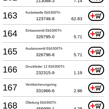
213088-3
7.14
163
Kurbelwelle Eb5300Th
+
123748-8
62.83
164
Einlassventil Eb5300Th
+
326795-0
5.71
165
Auslassventil Eb5300Th
+
326796-8
5.71
166
Druckfeder 12 Eb5300Th
+
232315-9
1.19
167
Ventilsicherungsring
+
331966-6
2.86
168
Ölleitung Eb5300Th
+
456999-1
4.28