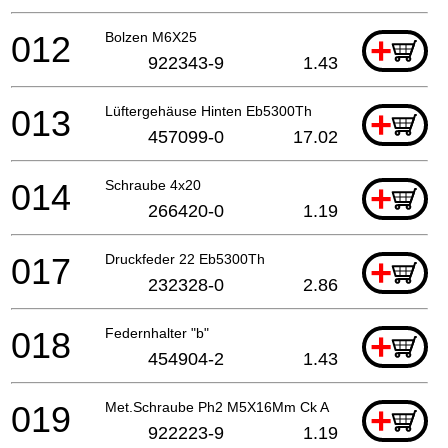
012
Bolzen M6X25
+
922343-9
1.43
013
Lüftergehäuse Hinten Eb5300Th
+
457099-0
17.02
014
Schraube 4x20
+
266420-0
1.19
017
Druckfeder 22 Eb5300Th
+
232328-0
2.86
018
Federnhalter "b"
+
454904-2
1.43
019
Met.Schraube Ph2 M5X16Mm Ck A
+
922223-9
1.19