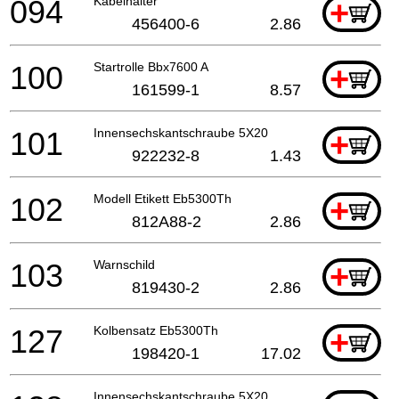
094
Kabelhalter
+
456400-6
2.86
100
Startrolle Bbx7600 A
+
161599-1
8.57
101
Innensechskantschraube 5X20
+
922232-8
1.43
102
Modell Etikett Eb5300Th
+
812A88-2
2.86
103
Warnschild
+
819430-2
2.86
127
Kolbensatz Eb5300Th
+
198420-1
17.02
Innensechskantschraube 5X20