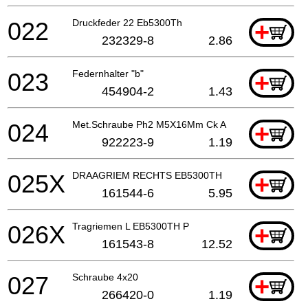
022
Druckfeder 22 Eb5300Th
+
232329-8
2.86
023
Federnhalter "b"
+
454904-2
1.43
024
Met.Schraube Ph2 M5X16Mm Ck A
+
922223-9
1.19
025X
DRAAGRIEM RECHTS EB5300TH
+
161544-6
5.95
026X
Tragriemen L EB5300TH P
+
161543-8
12.52
027
Schraube 4x20
+
266420-0
1.19