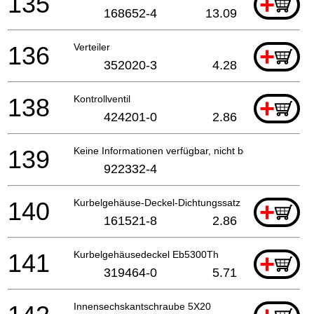
135
+
168652-4
13.09
136
Verteiler
+
352020-3
4.28
138
Kontrollventil
+
424201-0
2.86
139
Keine Informationen verfügbar, nicht bestellbar
922332-4
140
Kurbelgehäuse-Deckel-Dichtungssatz Eb5300Th
+
161521-8
2.86
141
Kurbelgehäusedeckel Eb5300Th
+
319464-0
5.71
Innensechskantschraube 5X20