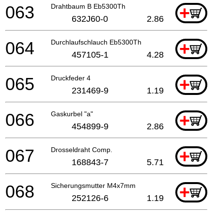
063
Drahtbaum B Eb5300Th
+
632J60-0
2.86
064
Durchlaufschlauch Eb5300Th
+
457105-1
4.28
065
Druckfeder 4
+
231469-9
1.19
066
Gaskurbel "a"
+
454899-9
2.86
067
Drosseldraht Comp.
+
168843-7
5.71
068
Sicherungsmutter M4x7mm
+
252126-6
1.19