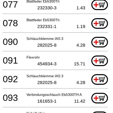
077
Blattfeder Eb5300Th
+
232330-3
1.43
078
Blattfeder Eb5300Th
+
232331-1
1.19
090
Schlauchklemme IAS 3
+
282025-8
4.28
091
Flexrohr
+
454934-3
15.71
092
Schlauchklemme IAS 3
+
282025-8
4.28
093
Verbindungsschlauch Eb5300TH A
+
161653-1
11.42