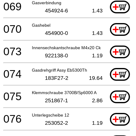
069
Gasverbindung
+
454924-6
1.43
070
Gashebel
+
454900-0
1.43
073
Innensechskantschraube M4x20 Ck
+
922138-0
1.19
074
Gasdrehgriff Assy Eb5300Th
+
183F27-2
19.64
075
Klemmschraube 3700B/Sp6000 A
+
251867-1
2.86
076
Unterlegscheibe 12
+
253052-2
1.19