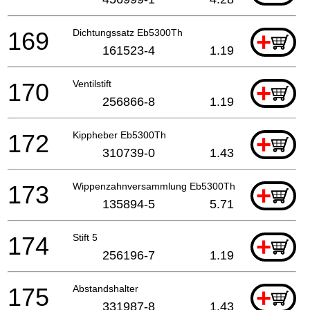
169
Dichtungssatz Eb5300Th
+
161523-4
1.19
170
Ventilstift
+
256866-8
1.19
172
Kippheber Eb5300Th
+
310739-0
1.43
173
Wippenzahnversammlung Eb5300Th
+
135894-5
5.71
174
Stift 5
+
256196-7
1.19
175
Abstandshalter
+
331987-8
1.43