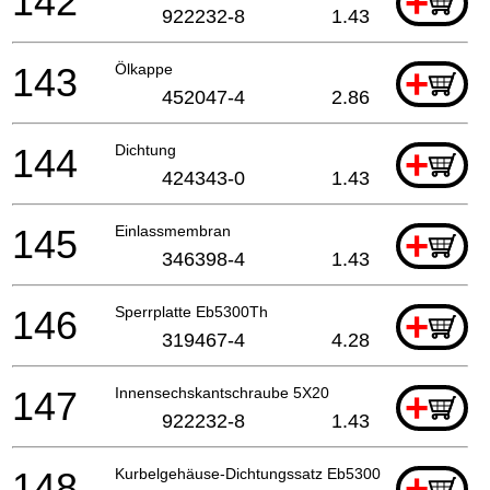
142
+
922232-8
1.43
143
Ölkappe
+
452047-4
2.86
144
Dichtung
+
424343-0
1.43
145
Einlassmembran
+
346398-4
1.43
146
Sperrplatte Eb5300Th
+
319467-4
4.28
147
Innensechskantschraube 5X20
+
922232-8
1.43
148
Kurbelgehäuse-Dichtungssatz Eb5300Th
+