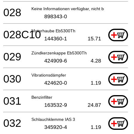
028
Keine Informationen verfügbar, nicht bestellbar
898343-0
028C10
Motorhaube Eb5300Th
+
144360-1
15.71
029
Zündkerzenkappe Eb5300Th
+
424909-6
4.28
030
Vibrationsdämpfer
+
424620-0
1.19
031
Benzinfilter
+
163532-9
24.87
032
Schlauchklemme IAS 3
+
345920-4
1.19