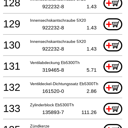
128
+
922232-8
1.43
129
Innensechskantschraube 5X20
+
922232-8
1.43
130
Innensechskantschraube 5X20
+
922232-8
1.43
131
Ventilabdeckung Eb5300Th
+
319465-8
5.71
132
Ventildeckel-Dichtungssatz Eb5300Th
+
161520-0
2.86
133
Zylinderblock Eb5300Th
+
135893-7
111.26
Zündkerze