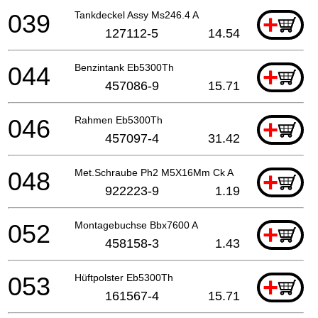
039
Tankdeckel Assy Ms246.4 A
+
127112-5
14.54
044
Benzintank Eb5300Th
+
457086-9
15.71
046
Rahmen Eb5300Th
+
457097-4
31.42
048
Met.Schraube Ph2 M5X16Mm Ck A
+
922223-9
1.19
052
Montagebuchse Bbx7600 A
+
458158-3
1.43
053
Hüftpolster Eb5300Th
+
161567-4
15.71