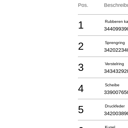
Pos.
Beschreib
1
Rubberen k
34409939
2
Sprengring
34202234
3
Verstelring
34343292
4
Scheibe
33900765
5
Druckfeder
34200389
Kugel