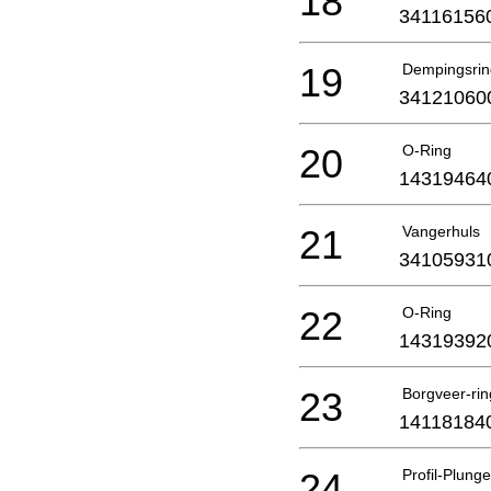
18
34116156
19
Dempingsrin
34121060
20
O-Ring
14319464
21
Vangerhuls
34105931
22
O-Ring
14319392
23
Borgveer-rin
14118184
24
Profil-Plung