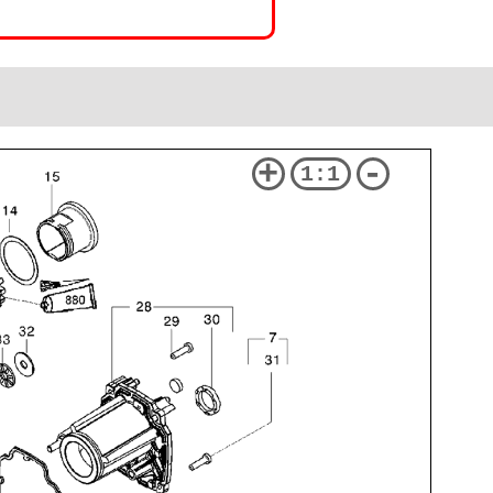
+
-
1:1