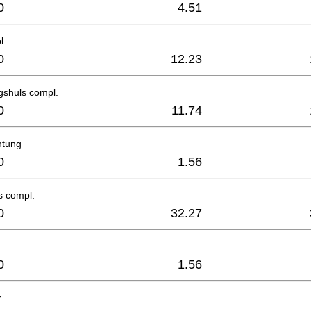
0
4.51
l.
0
12.23
gshuls compl.
0
11.74
htung
0
1.56
s compl.
0
32.27
0
1.56
r