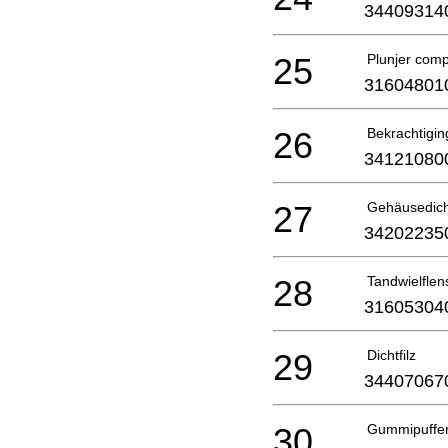
34409314
25
Plunjer comp
31604801
26
Bekrachtigin
34121080
27
Gehäusedic
34202235
28
Tandwielflen
31605304
29
Dichtfilz
34407067
30
Gummipuffe