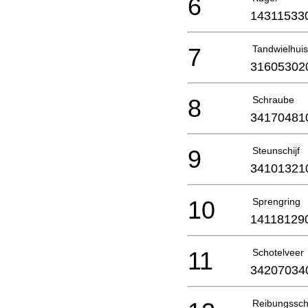
6
14311533
7
Tandwielhuis
31605302
8
Schraube
34170481
9
Steunschijf
34101321
10
Sprengring
14118129
11
Schotelveer
34207034
Reibungssch