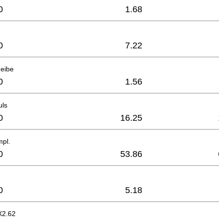
0
1.68
0
7.22
eibe
0
1.56
uls
0
16.25
mpl.
0
53.86
0
5.18
X2.62