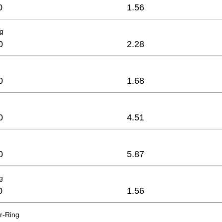
0
1.56
g
0
2.28
0
1.68
0
4.51
0
5.87
g
0
1.56
er-Ring