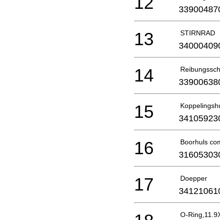
12
33900487
13
STIRNRAD
34000409
14
Reibungssch
33900638
15
Koppelingsh
34105923
16
Boorhuls co
31605303
17
Doepper
34121061
O-Ring,11.9