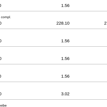
0
1.56
 compl.
0
228.10
2
0
1.56
0
1.56
0
1.56
0
3.02
eibe