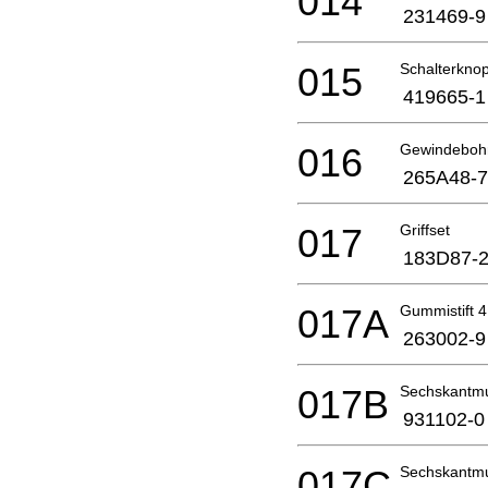
014
231469-9
015
Schalterknop
419665-1
016
Gewindeboh
265A48-7
017
Griffset
183D87-
017A
Gummistift 4
263002-9
017B
Sechskantmu
931102-0
017C
Sechskantmu