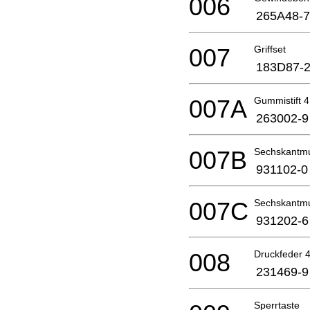
006
265A48-7
007
Griffset
183D87-
007A
Gummistift 4
263002-9
007B
Sechskantmu
931102-0
007C
Sechskantmu
931202-6
008
Druckfeder 
231469-9
Sperrtaste