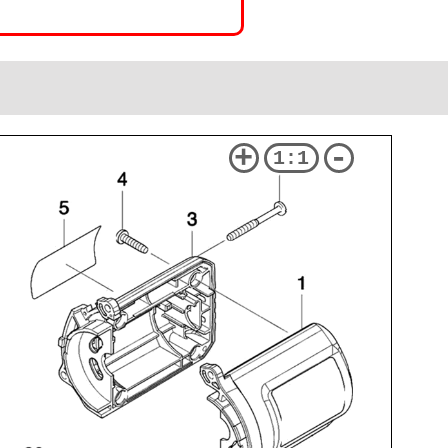
+
-
1:1