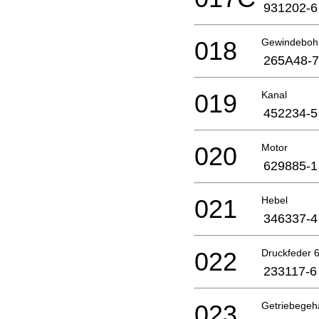
931202-6
018
Gewindeboh
265A48-7
019
Kanal
452234-5
020
Motor
629885-1
021
Hebel
346337-4
022
Druckfeder
233117-6
023
Getriebege