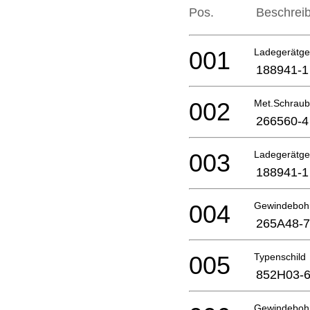
Pos.
Beschrei
001
Ladegerätg
188941-1
002
Met.Schrau
266560-4
003
Ladegerätg
188941-1
004
Gewindeboh
265A48-7
005
Typenschild
852H03-
Gewindeboh