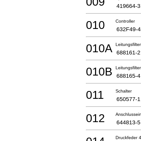
009
419664-3
010
Controller
632F49-4
010A
Leitungsfilter
688161-2
010B
Leitungsfilter
688165-4
011
Schalter
650577-1
012
Anschlussein
644813-5
Druckfeder 