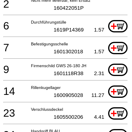
2
Nicht mehr lieferbar, kein Ersatz
160422051P
6
Durchführungstülle
+
1619P14369
1.57
7
Befestigungsschelle
+
1601302018
1.57
9
Firmenschild GWS 26-180 JH
+
1601118R38
2.31
14
Rillenkugellager
+
1600905028
11.27
23
Verschlussdeckel
+
1605500206
4.41
Handgriff BLAU