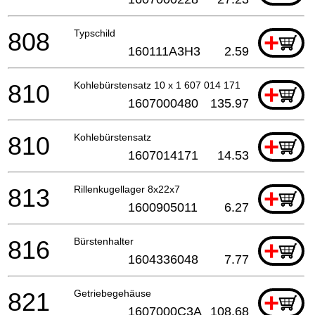
808
Typschild
+
160111A3H3
2.59
810
Kohlebürstensatz 10 x 1 607 014 171
+
1607000480
135.97
810
Kohlebürstensatz
+
1607014171
14.53
813
Rillenkugellager 8x22x7
+
1600905011
6.27
816
Bürstenhalter
+
1604336048
7.77
821
Getriebegehäuse
+
1607000C3A
108.68