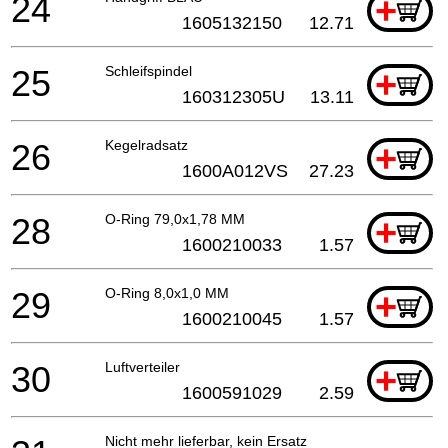
24
+
1605132150
12.71
25
Schleifspindel
+
160312305U
13.11
26
Kegelradsatz
+
1600A012VS
27.23
28
O-Ring 79,0x1,78 MM
+
1600210033
1.57
29
O-Ring 8,0x1,0 MM
+
1600210045
1.57
30
Luftverteiler
+
1600591029
2.59
Nicht mehr lieferbar, kein Ersatz