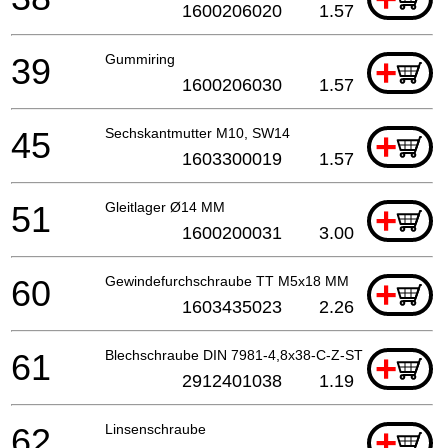
1600206020
1.57
39
Gummiring
+
1600206030
1.57
45
Sechskantmutter M10, SW14
+
1603300019
1.57
51
Gleitlager Ø14 MM
+
1600200031
3.00
60
Gewindefurchschraube TT M5x18 MM
+
1603435023
2.26
61
Blechschraube DIN 7981-4,8x38-C-Z-ST
+
2912401038
1.19
62
Linsenschraube
+