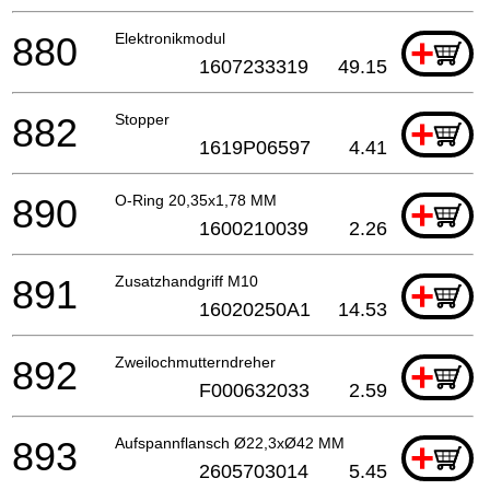
880
Elektronikmodul
+
1607233319
49.15
882
Stopper
+
1619P06597
4.41
890
O-Ring 20,35x1,78 MM
+
1600210039
2.26
891
Zusatzhandgriff M10
+
16020250A1
14.53
892
Zweilochmutterndreher
+
F000632033
2.59
893
Aufspannflansch Ø22,3xØ42 MM
+
2605703014
5.45