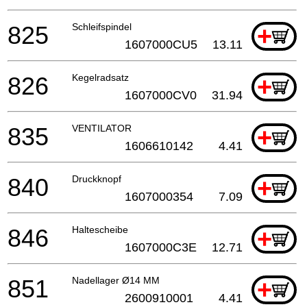
825
Schleifspindel
+
1607000CU5
13.11
826
Kegelradsatz
+
1607000CV0
31.94
835
VENTILATOR
+
1606610142
4.41
840
Druckknopf
+
1607000354
7.09
846
Haltescheibe
+
1607000C3E
12.71
851
Nadellager Ø14 MM
+
2600910001
4.41