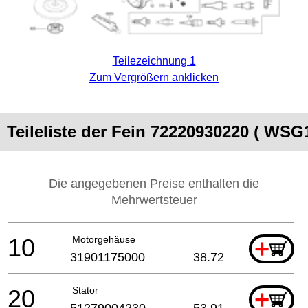
Teilezeichnung 1
Zum Vergrößern anklicken
Teileliste der Fein 72220930220 ( WSG
Die angegebenen Preise enthalten die
Mehrwertsteuer
10
Motorgehäuse
+
31901175000
38.72
20
Stator
+
51279004230
53.91