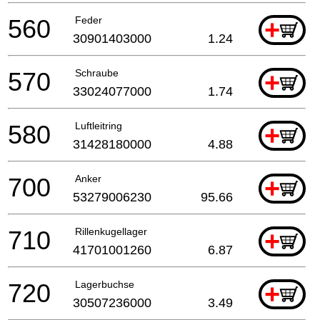
560
Feder
+
30901403000
1.24
570
Schraube
+
33024077000
1.74
580
Luftleitring
+
31428180000
4.88
700
Anker
+
53279006230
95.66
710
Rillenkugellager
+
41701001260
6.87
720
Lagerbuchse
+
30507236000
3.49